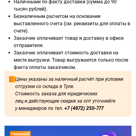
Наличными по факту доставки (сумма до 90
тысяч рублей).
Безналичным расчетом на основании
выставленного счета (см. реквизиты для оплаты в
Доступны для заказа:
счете).
Заказчик оплачивает товар и доставку в офисе
750
1250
1500
1600
отправителя.
Заказчик оплачивает стоимость доставки на
1750
1800
2000
2250
месте выгрузки. Товар выгружается только после
факта оплаты заказчиком.
2500
2750
3000
3250
Цены указаны за наличный расчёт при условии
отгрузки со склада в Туле.
3500
3750
4000
4250
Стоимость заказа для юридических
лиц и действующие скидки за опт уточняйте
4500
4750
5000
5250
у менеджеров по тел.
+7 (4872) 250-777
5500
5750
6000
500