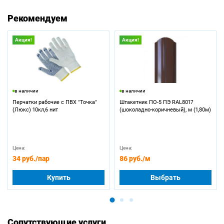
Рекомендуем
Акция!
Акция!
в наличии
в наличии
Перчатки рабочие с ПВХ "Точка"
Штакетник ПО-5 ПЭ RAL8017
(Люкс) 10кл,6 нит
(шоколадно-коричневый), м (1,80м)
Цена:
Цена:
34 руб.
/пар
86 руб.
/м
Купить
Выбрать
Сопутствующие услуги