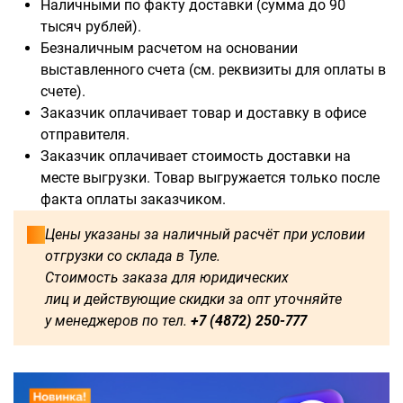
Наличными по факту доставки (сумма до 90
тысяч рублей).
Безналичным расчетом на основании
выставленного счета (см. реквизиты для оплаты в
счете).
Доступны для заказа:
Заказчик оплачивает товар и доставку в офисе
отправителя.
750
1250
1500
1600
Заказчик оплачивает стоимость доставки на
месте выгрузки. Товар выгружается только после
1750
1800
2000
2250
факта оплаты заказчиком.
2500
2750
3000
3250
Цены указаны за наличный расчёт при условии
отгрузки со склада в Туле.
3500
3750
4000
4250
Стоимость заказа для юридических
лиц и действующие скидки за опт уточняйте
4500
4750
5000
5250
у менеджеров по тел.
+7 (4872) 250-777
5500
5750
6000
500