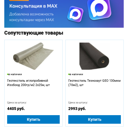
Сопутствующие товары
в наличии
в наличии
Геотекстиль иглопробивной
Геотекстиль Технохаут GEO 130мкм
Изобонд 200гр/м2 2х25м, шт
(70м2), шт
Цена за штуку:
Цена за штуку:
4405 руб.
2993 руб.
Купить
Купить