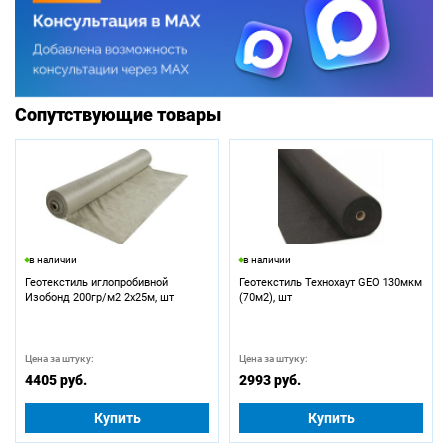
Сопутствующие товары
в наличии
в наличии
Геотекстиль иглопробивной
Геотекстиль Технохаут GEO 130мкм
Изобонд 200гр/м2 2х25м, шт
(70м2), шт
Цена за штуку:
Цена за штуку:
4405 руб.
2993 руб.
Купить
Купить