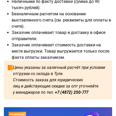
Наличными по факту доставки (сумма до 90
тысяч рублей).
Безналичным расчетом на основании
выставленного счета (см. реквизиты для оплаты в
счете).
Доступны для заказа:
Заказчик оплачивает товар и доставку в офисе
отправителя.
750
1250
1500
1600
Заказчик оплачивает стоимость доставки на
месте выгрузки. Товар выгружается только после
1750
1800
2000
2250
факта оплаты заказчиком.
2500
2750
3000
3250
Цены указаны за наличный расчёт при условии
отгрузки со склада в Туле.
3500
3750
4000
4250
Стоимость заказа для юридических
лиц и действующие скидки за опт уточняйте
4500
4750
5000
5250
у менеджеров по тел.
+7 (4872) 250-777
5500
5750
6000
500