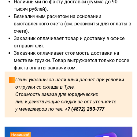
Наличными по факту доставки (сумма до 90
тысяч рублей).
Безналичным расчетом на основании
выставленного счета (см. реквизиты для оплаты в
счете).
Доступны для заказа:
Заказчик оплачивает товар и доставку в офисе
отправителя.
750
1250
1500
1600
Заказчик оплачивает стоимость доставки на
месте выгрузки. Товар выгружается только после
1750
1800
2000
2250
факта оплаты заказчиком.
2500
2750
3000
3250
Цены указаны за наличный расчёт при условии
отгрузки со склада в Туле.
3500
3750
4000
4250
Стоимость заказа для юридических
лиц и действующие скидки за опт уточняйте
4500
4750
5000
5250
у менеджеров по тел.
+7 (4872) 250-777
5500
5750
6000
500