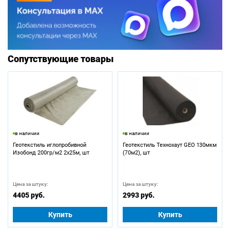
Сопутствующие товары
в наличии
в наличии
Геотекстиль иглопробивной
Геотекстиль Технохаут GEO 130мкм
Изобонд 200гр/м2 2х25м, шт
(70м2), шт
Цена за штуку:
Цена за штуку:
4405 руб.
2993 руб.
Купить
Купить