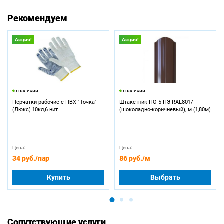
Рекомендуем
Акция!
Акция!
в наличии
в наличии
Перчатки рабочие с ПВХ "Точка"
Штакетник ПО-5 ПЭ RAL8017
(Люкс) 10кл,6 нит
(шоколадно-коричневый), м (1,80м)
Цена:
Цена:
34 руб.
/пар
86 руб.
/м
Купить
Выбрать
Сопутствующие услуги