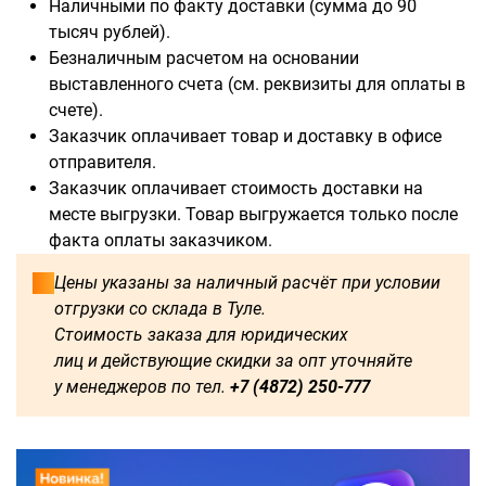
Наличными по факту доставки (сумма до 90
тысяч рублей).
Безналичным расчетом на основании
выставленного счета (см. реквизиты для оплаты в
Доступны для заказа:
счете).
Заказчик оплачивает товар и доставку в офисе
750
1250
1500
1600
отправителя.
Заказчик оплачивает стоимость доставки на
1750
1800
2000
2250
месте выгрузки. Товар выгружается только после
факта оплаты заказчиком.
2500
2750
3000
3250
Цены указаны за наличный расчёт при условии
отгрузки со склада в Туле.
3500
3750
4000
4250
Стоимость заказа для юридических
лиц и действующие скидки за опт уточняйте
4500
4750
5000
5250
у менеджеров по тел.
+7 (4872) 250-777
5500
5750
6000
500