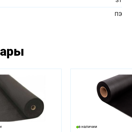
ST
ПЭ
вары
чии:
и
в наличии