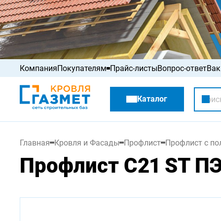
Компания
Покупателям
Прайс-листы
Вопрос-ответ
Вак
Акции
Каталог
Распродажа
Главная
Кровля и Фасады
Профлист
Профлист с п
Профлист С21 ST ПЭ