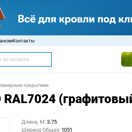
ансии
Контакты
олимерным покрытием
 RAL7024 (графитовый
Длина, М:
3.75
Ширина Общая:
1051