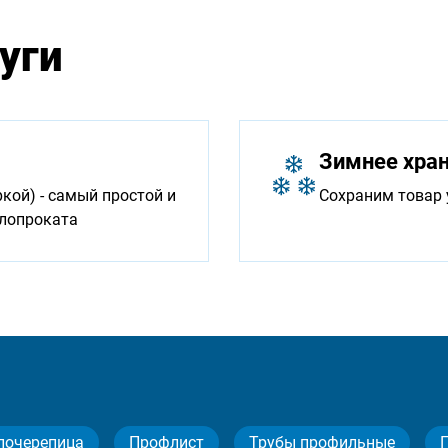
уги
Зимнее хра
ой) - самый простой и
Сохраним товар 
ллопроката
лочерепица
Профлист
Трубы профильные