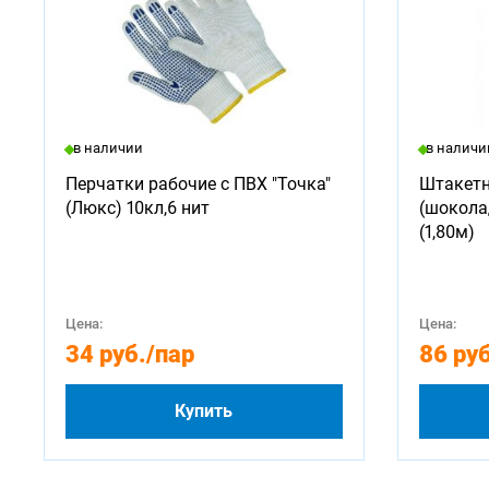
в наличии
в наличи
Перчатки рабочие с ПВХ "Точка"
Штакетн
(Люкс) 10кл,6 нит
(шокола
(1,80м)
Цена:
Цена:
34 руб.
/пар
86 руб
Купить