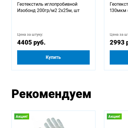
Геотекстиль иглопробивной
Геотекс
Доступ
Изобонд 200гр/м2 2х25м, шт
130мкм 
750
Цена за штуку:
Цена за шт
2750
4405 руб.
2993 
4750
Купить
Рекомендуем
Акция!
Акция!