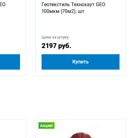
GEO
Геотекстиль Технохаут GEO
100мкм (70м2), шт
2500
Цена за штуку:
4500
2197 руб.
Купить
Акция!