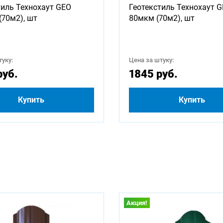
тиль Технохаут GEO
Геотекстиль Технохаут 
ны для заказа:
(70м2), шт
80мкм (70м2), шт
1250
1500
1600
1750
1800
2250
уку:
Цена за штуку:
3000
3250
3500
3750
4000
4250
руб.
1845 руб.
5000
5250
5500
5750
6000
500
Купить
Купить
Акция!