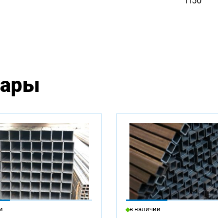
1150
вары
чии:
и
в наличии