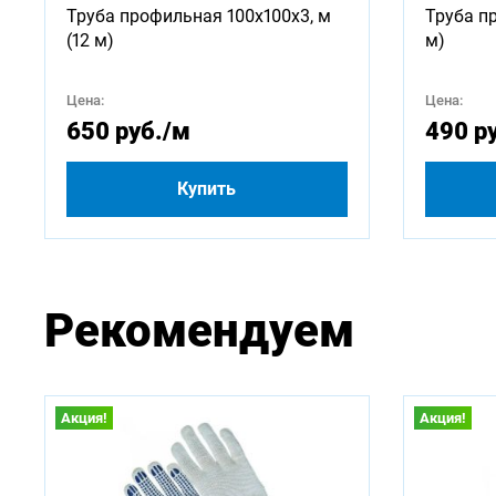
Труба профильная 100х100х3, м
Труба п
Доступ
(12 м)
м)
750
Цена:
Цена:
650 руб.
/м
490 р
3000
Купить
5000
Рекомендуем
Акция!
Акция!