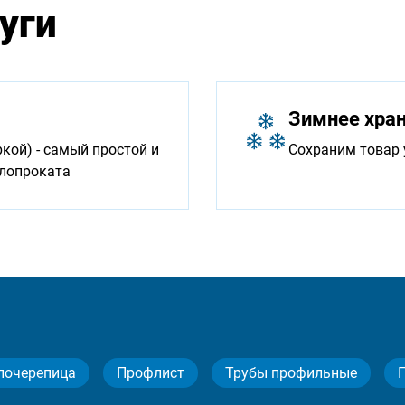
уги
Зимнее хра
ой) - самый простой и
Сохраним товар 
ллопроката
лочерепица
Профлист
Трубы профильные