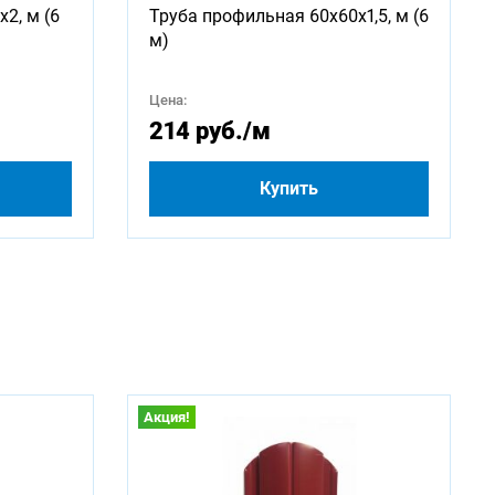
2, м (6
Труба профильная 60х60х1,5, м (6
м)
2750
Цена:
214 руб.
/м
4750
Купить
Акция!