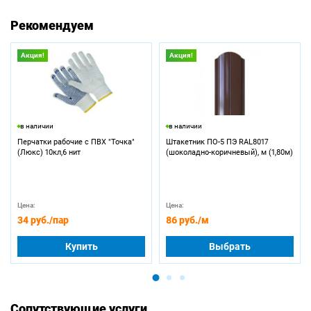
Рекомендуем
Акция!
Акция!
в наличии
в наличии
Перчатки рабочие с ПВХ "Точка"
Штакетник ПО-5 ПЭ RAL8017
(Люкс) 10кл,6 нит
(шоколадно-коричневый), м (1,80м)
Цена:
Цена:
34 руб.
/пар
86 руб.
/м
Купить
Выбрать
Сопутствующие услуги