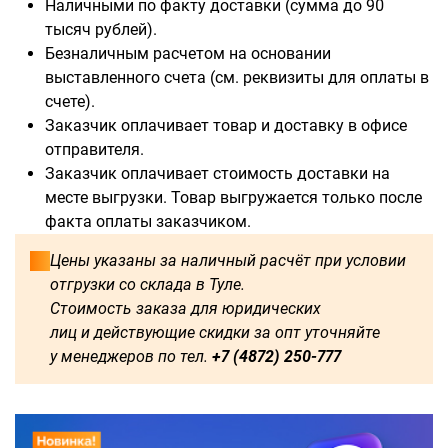
Наличными по факту доставки (сумма до 90
тысяч рублей).
Безналичным расчетом на основании
выставленного счета (см. реквизиты для оплаты в
Доступны для заказа:
счете).
Заказчик оплачивает товар и доставку в офисе
750
1250
1500
1600
отправителя.
Заказчик оплачивает стоимость доставки на
1750
1800
2000
2250
месте выгрузки. Товар выгружается только после
факта оплаты заказчиком.
2500
2750
3000
3250
Цены указаны за наличный расчёт при условии
отгрузки со склада в Туле.
3500
3750
4000
4250
Стоимость заказа для юридических
лиц и действующие скидки за опт уточняйте
4500
4750
5000
5250
у менеджеров по тел.
+7 (4872) 250-777
5500
5750
6000
500