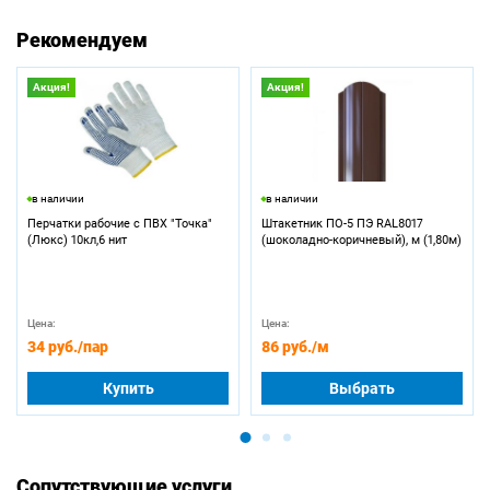
Рекомендуем
Акция!
Акция!
в наличии
в наличии
Перчатки рабочие с ПВХ "Точка"
Штакетник ПО-5 ПЭ RAL8017
(Люкс) 10кл,6 нит
(шоколадно-коричневый), м (1,80м)
Цена:
Цена:
34 руб.
/пар
86 руб.
/м
Купить
Выбрать
Сопутствующие услуги