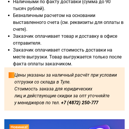
Наличными по факту доставки (сумма до 90
тысяч рублей).
Безналичным расчетом на основании
выставленного счета (см. реквизиты для оплаты в
Доступны для заказа:
счете).
Заказчик оплачивает товар и доставку в офисе
750
1250
1500
1600
отправителя.
Заказчик оплачивает стоимость доставки на
1750
1800
2000
2250
месте выгрузки. Товар выгружается только после
факта оплаты заказчиком.
2500
2750
3000
3250
Цены указаны за наличный расчёт при условии
отгрузки со склада в Туле.
3500
3750
4000
4250
Стоимость заказа для юридических
лиц и действующие скидки за опт уточняйте
4500
4750
5000
5250
у менеджеров по тел.
+7 (4872) 250-777
5500
5750
6000
500