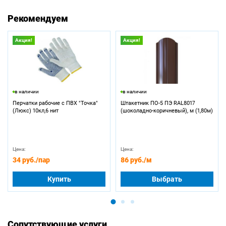
Рекомендуем
Акция!
Акция!
в наличии
в наличии
Перчатки рабочие с ПВХ "Точка"
Штакетник ПО-5 ПЭ RAL8017
(Люкс) 10кл,6 нит
(шоколадно-коричневый), м (1,80м)
Цена:
Цена:
34 руб.
/пар
86 руб.
/м
Купить
Выбрать
Сопутствующие услуги