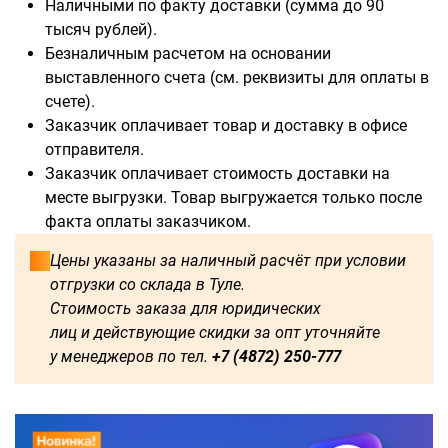
Наличными по факту доставки (сумма до 90
тысяч рублей).
Безналичным расчетом на основании
выставленного счета (см. реквизиты для оплаты в
Доступны для заказа:
счете).
Заказчик оплачивает товар и доставку в офисе
500
750
1250
1500
отправителя.
Заказчик оплачивает стоимость доставки на
1600
1750
1800
2000
месте выгрузки. Товар выгружается только после
факта оплаты заказчиком.
2250
2500
2750
3000
Цены указаны за наличный расчёт при условии
отгрузки со склада в Туле.
3250
3500
3750
4000
Стоимость заказа для юридических
лиц и действующие скидки за опт уточняйте
4250
4500
4750
5000
у менеджеров по тел.
+7 (4872) 250-777
5250
5500
5750
6000