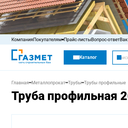
Компания
Покупателям
Прайс-листы
Вопрос-ответ
Вак
Акции
Каталог
Распродажа
Главная
Металлопрокат
Трубы
Трубы профильные
Труба профильная 20