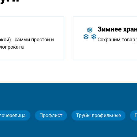
Зимнее хра
ой) - самый простой и
Сохраним товар 
ллопроката
лочерепица
Профлист
Трубы профильные