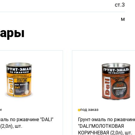
ст.3
м
вары
и
под заказ
аль по ржавчине "DALI"
Грунт-эмаль по ржавчин
2,0л), шт.
"DALI"МОЛОТКОВАЯ
КОРИЧНЕВАЯ (2,0л), шт.