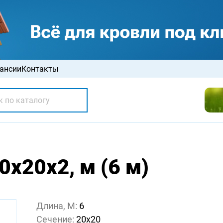
ансии
Контакты
х20х2, м (6 м)
Длина, М:
6
Сечение:
20х20