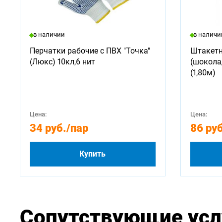
в наличии
в наличи
Перчатки рабочие с ПВХ "Точка"
Штакетн
(Люкс) 10кл,6 нит
(шокола
(1,80м)
Цена:
Цена:
34 руб.
/пар
86 руб
Купить
Сопутствующие усл