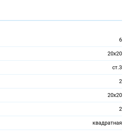
6
20х20
ст.3
2
20х20
2
квадратная