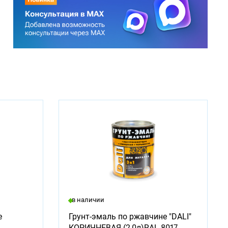
в наличии
е
Грунт-эмаль по ржавчине "DALI"
КОРИЧНЕВАЯ (2,0л)RAL 8017