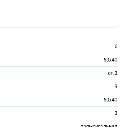
6
60х40
ст.3
3
60х40
3
прямоугольная