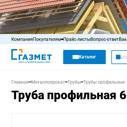
Компания
Покупателям
Прайс-листы
Вопрос-ответ
Вак
Акции
Каталог
Распродажа
Главная
Металлопрокат
Трубы
Трубы профильные
Труба профильная 60