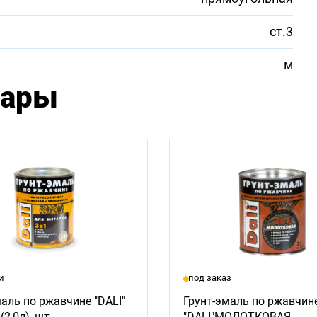
ст.3
м
вары
и
под заказ
аль по ржавчине "DALI"
Грунт-эмаль по ржавчин
2,0л), шт.
"DALI"МОЛОТКОВАЯ