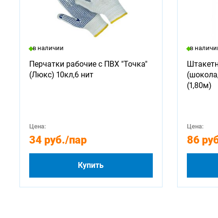
в наличии
в наличи
Перчатки рабочие с ПВХ "Точка"
Штакетн
(Люкс) 10кл,6 нит
(шокола
(1,80м)
Цена:
Цена:
34 руб.
/пар
86 руб
Купить