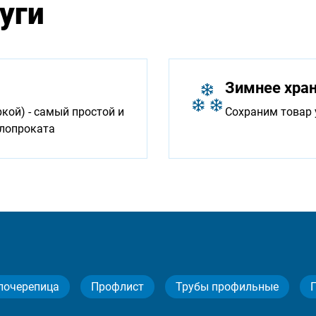
уги
Зимнее хра
ой) - самый простой и
Сохраним товар 
ллопроката
лочерепица
Профлист
Трубы профильные