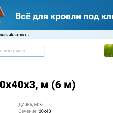
ансии
Контакты
х40х3, м (6 м)
Длина, М:
6
Сечение:
60х40