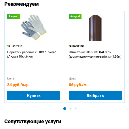
Рекомендуем
Акция!
Акция!
в наличии
в наличии
Перчатки рабочие с ПВХ "Точка"
Штакетник ПО-5 ПЭ RAL8017
(Люкс) 10кл,6 нит
(шоколадно-коричневый), м (1,80м)
Цена:
Цена:
34 руб.
/пар
86 руб.
/м
Купить
Выбрать
Сопутствующие услуги