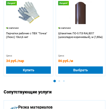
Акция!
Акция!
в наличии
в наличии
Перчатки рабочие с ПВХ "Точка"
Штакетник ПО-5 ПЭ RAL8017
(Люкс) 10кл,6 нит
(шоколадно-коричневый), м (1,80м)
Цена:
Цена:
34 руб.
/пар
86 руб.
/м
Купить
Выбрать
Сопутствующие услуги
Резка материалов