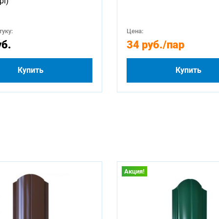
pi)
уку:
Цена:
уб.
34 руб.
/пар
Купить
Купить
Акция!