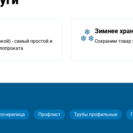
Зимнее хра
ой) - самый простой и
Сохраним товар 
ллопроката
лочерепица
Профлист
Трубы профильные