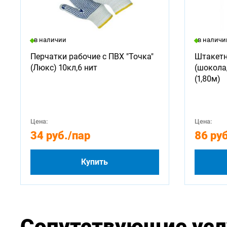
в наличии
в наличи
Перчатки рабочие с ПВХ "Точка"
Штакетн
(Люкс) 10кл,6 нит
(шокола
(1,80м)
Цена:
Цена:
34 руб.
/пар
86 руб
Купить
Сопутствующие усл