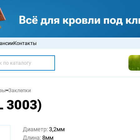
ансии
Контакты
зы
Заклепки
L 3003)
Диаметр:
3,2мм
Длина:
8мм