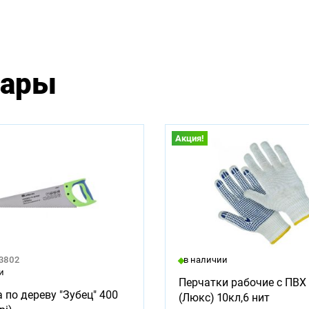
вары
Акция!
23802
в наличии
и
Перчатки рабочие с ПВХ 
 по дереву "Зубец" 400
(Люкс) 10кл,6 нит