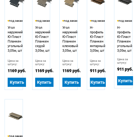
под заказ
под заказ
под заказ
под заказ
под заказ
Угол
Угол
Угол
H-
H-
наружний
наружний
наружний
профиль
профиль
Ю-Пласт
Ю-Пласт
Ю-Пласт
Ю-Пласт
Ю-Пласт
Планкен
Планкен
Планкен
Планкен
Планкен
угольный
седой
кленовый
янтарный
угольный
3,05м, шт
3,05м, шт
3,05м, шт
3,05м, шт
3,05м, шт
Цена за
Цена за
Цена за
Цена за
Цена за
штуку:
штуку:
штуку:
штуку:
штуку:
911 руб.
1169 руб.
1169 руб.
1169 руб.
911 руб.
Купить
Купить
Купить
Купить
Купить
под заказ