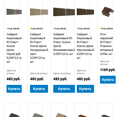
под заказ
под заказ
под заказ
под заказ
под заказ
Сайдинг
Сайдинг
Сайдинг
Сайдинг
Угол
Акриловый
Акриловый
Акриловый Ю-
Акриловый
наружний
Ю-Пласт
Ю-Пласт
Пласт Хокла
Ю-Пласт
Ю-Пласт
Хокла
Хокла Щепа
Щепа
Хокла Щепа
Планкен
Щепа
Натуральный
Можжевеловый
Каштановый
янтарный
Седой дуб
орех
0,206*2,0 м, шт
0,206*2,0 м,
3,05м, шт
0,206*2,0 м,
0,206*2,0 м,
шт
Цена за
шт
шт
штуку:
1169 руб.
Цена за
Цена за
штуку:
Цена за штуку:
Цена за штуку:
штуку:
482 руб.
482 руб.
482 руб.
482 руб.
Купить
Купить
Купить
Купить
Купить