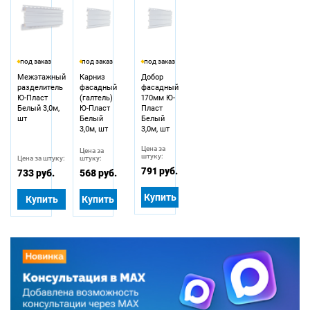
под заказ
под заказ
под заказ
Межэтажный
Карниз
Добор
разделитель
фасадный
фасадный
Ю-Пласт
(галтель)
170мм Ю-
Белый 3,0м,
Ю-Пласт
Пласт
шт
Белый
Белый
3,0м, шт
3,0м, шт
Цена за
Цена за
штуку:
Цена за штуку:
штуку:
791 руб.
733 руб.
568 руб.
Купить
Купить
Купить