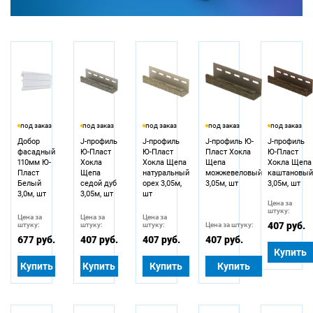
под заказ
под заказ
под заказ
под заказ
под заказ
Добор
J-профиль
J-профиль
J-профиль Ю-
J-профиль
фасадный
Ю-Пласт
Ю-Пласт
Пласт Хокла
Ю-Пласт
110мм Ю-
Хокла
Хокла Щепа
Щепа
Хокла Щепа
Пласт
Щепа
натуральный
можжевеловый
каштановы
Белый
седой дуб
орех 3,05м,
3,05м, шт
3,05м, шт
3,0м, шт
3,05м, шт
шт
Цена за
штуку:
Цена за
Цена за
Цена за
407 руб.
штуку:
штуку:
штуку:
Цена за штуку:
677 руб.
407 руб.
407 руб.
407 руб.
Купить
Купить
Купить
Купить
Купить