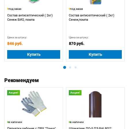
под заказ
под заказ
Состав антисептический ( 2кг)
Состав антисептический ( 2кг)
Сенеж БИО, помпа
Сенеж,помпа
Цена за штуку:
Цена за штуку:
846 руб.
870 руб.
Купить
Купить
Рекомендуем
Акция!
Акция!
в наличии
в наличии
Перчатки рабочие с ПВХ "Точка"
Штакетник ПО-5 ПЭ RAL8017