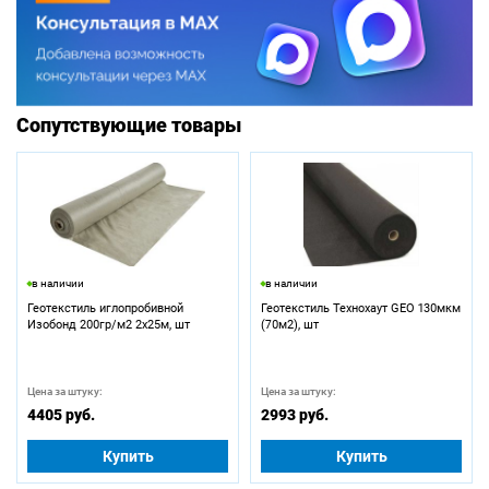
Сопутствующие товары
в наличии
в наличии
Геотекстиль иглопробивной
Геотекстиль Технохаут GEO 130мкм
Изобонд 200гр/м2 2х25м, шт
(70м2), шт
Цена за штуку:
Цена за штуку:
4405 руб.
2993 руб.
Купить
Купить