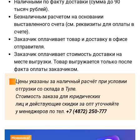
Наличными по факту доставки (сумма до 90
тысяч рублей).
Безналичным расчетом на основании
выставленного счета (см. реквизиты для оплаты в
счете).
Доступны для заказа:
Заказчик оплачивает товар и доставку в офисе
отправителя.
500
1000
1250
1500
Заказчик оплачивает стоимость доставки на
месте выгрузки. Товар выгружается только после
1750
2000
2250
2750
факта оплаты заказчиком.
3000
3250
3500
3750
Цены указаны за наличный расчёт при условии
отгрузки со склада в Туле.
4000
4500
4750
5000
Стоимость заказа для юридических
лиц и действующие скидки за опт уточняйте
5250
5500
5750
6000
у менеджеров по тел.
+7 (4872) 250-777
2500