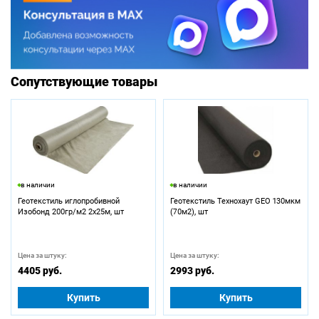
Сопутствующие товары
в наличии
в наличии
Геотекстиль иглопробивной
Геотекстиль Технохаут GEO 130мкм
Изобонд 200гр/м2 2х25м, шт
(70м2), шт
Цена за штуку:
Цена за штуку:
4405 руб.
2993 руб.
Купить
Купить