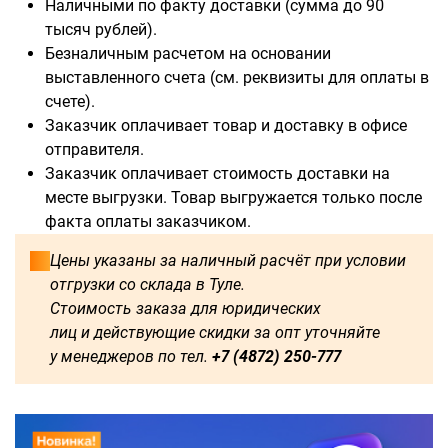
Наличными по факту доставки (сумма до 90
тысяч рублей).
Безналичным расчетом на основании
выставленного счета (см. реквизиты для оплаты в
счете).
Доступны для заказа:
Заказчик оплачивает товар и доставку в офисе
отправителя.
500
1000
1250
1500
Заказчик оплачивает стоимость доставки на
месте выгрузки. Товар выгружается только после
1750
2000
2250
2750
факта оплаты заказчиком.
3000
3250
3500
3750
Цены указаны за наличный расчёт при условии
отгрузки со склада в Туле.
4000
4500
4750
5000
Стоимость заказа для юридических
лиц и действующие скидки за опт уточняйте
5250
5500
5750
6000
у менеджеров по тел.
+7 (4872) 250-777
2500