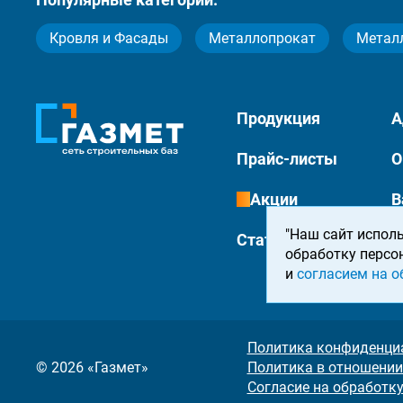
Кровля и Фасады
Металлопрокат
Метал
Продукция
А
Прайс-листы
О
Акции
В
"Наш сайт исполь
Статьи
К
обработку персо
и
согласием на о
Политика конфиденци
© 2026 «Газмет»
Политика в отношении
Согласие на обработк