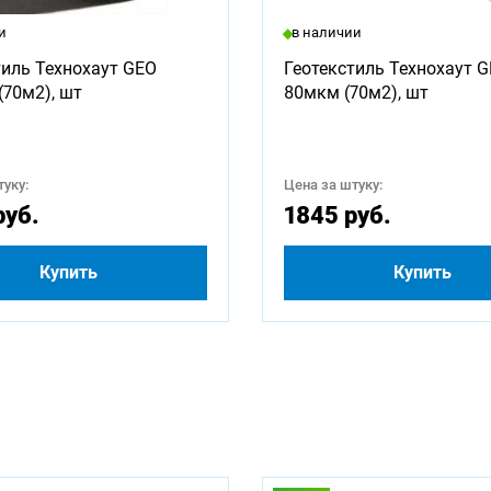
ны для заказа:
и
в наличии
1000
1250
1500
1750
2000
2250
тиль Технохаут GEO
Геотекстиль Технохаут 
(70м2), шт
80мкм (70м2), шт
3250
3500
3750
4000
4500
4750
5500
5750
6000
2500
уку:
Цена за штуку:
руб.
1845 руб.
Купить
Купить