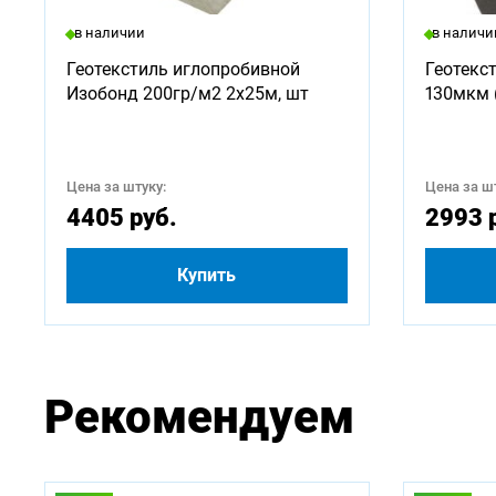
Доступ
в наличии
в наличи
500
Геотекстиль иглопробивной
Геотекс
Изобонд 200гр/м2 2х25м, шт
130мкм 
3000
5250
Цена за штуку:
Цена за шт
4405 руб.
2993 
Купить
Рекомендуем