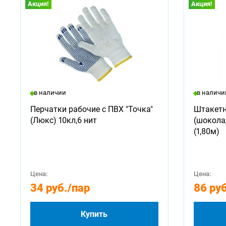
Акция!
Акция!
в наличии
в наличи
Перчатки рабочие с ПВХ "Точка"
Штакетн
(Люкс) 10кл,6 нит
(шокола
(1,80м)
Цена:
Цена:
34 руб.
/пар
86 руб
Купить