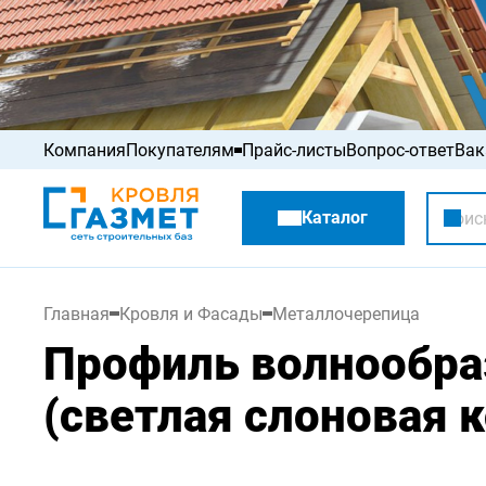
Компания
Покупателям
Прайс-листы
Вопрос-ответ
Вак
Акции
Каталог
Распродажа
Главная
Кровля и Фасады
Металлочерепица
Профиль волнообра
(светлая слоновая к