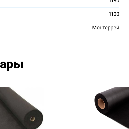
1180
1100
Монтеррей
вары