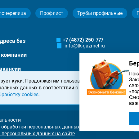
лочерепица
Профлист
Трубы профильные
+7 (4872) 250-777
дреса баз
info@tk-gazmet.ru
 компании
Бе
акансии
Пок
Зак
зует куки. Продолжая им пользоваться, вы соглашаетесь 
онтакты
свя
нальных данных в соответствии с
политикой конфиденциа
«по
бработку cookies
.
Сэк
важ
альности
 обработки персональных данных на сайте
у персональных данных на сайте