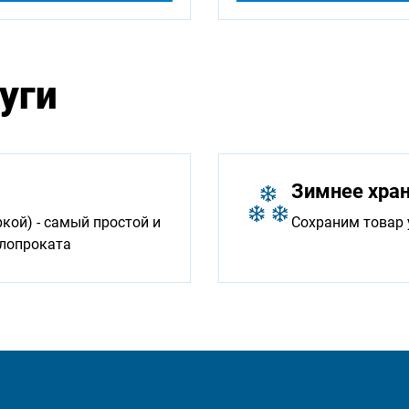
уги
Зимнее хра
ой) - самый простой и
Сохраним товар 
ллопроката