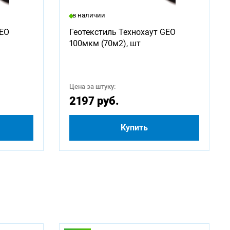
в наличии
2750
GEO
Геотекстиль Технохаут GEO
100мкм (70м2), шт
5000
Цена за штуку:
2197 руб.
Купить