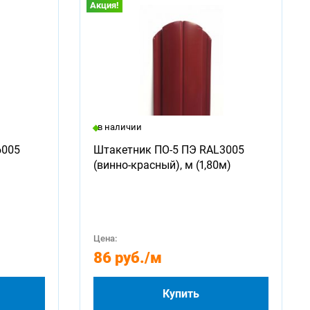
Акция!
в наличии
6005
Штакетник ПО-5 ПЭ RAL3005
(винно-красный), м (1,80м)
Цена:
86 руб.
/м
Купить