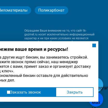
Пиломатериалы
Поликарбонат
Обращаем Ваше внимание на то, что сайт tk-
gazmet.ru носит исключительно информационный
характер и ни при каких условиях не является
публичной офертой, определяемой положениями
Статьи 437 (2) Гражданского кодекса Российской
режем ваше время и ресурсы!
Федерации.
а другие ищут бензин, вы занимаетесь стройкой.
ажите звонок прямо сейчас, наш менеджер
на
жется с вами, примет заказ и организует доставку
льности
ОК
д ключ».
ономленный бензин оставьте для действительно
ных дел.
Заказать звонок
Закрыть
Разработка
и
продвижение сайта
— «Имиджмарк»