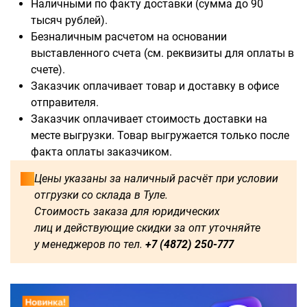
Наличными по факту доставки (сумма до 90
тысяч рублей).
Безналичным расчетом на основании
выставленного счета (см. реквизиты для оплаты в
счете).
Доступны для заказа:
Заказчик оплачивает товар и доставку в офисе
отправителя.
500
1000
1250
1500
Заказчик оплачивает стоимость доставки на
месте выгрузки. Товар выгружается только после
1750
2000
2250
2750
факта оплаты заказчиком.
3000
3250
3500
3750
Цены указаны за наличный расчёт при условии
отгрузки со склада в Туле.
4000
4500
4750
5000
Стоимость заказа для юридических
лиц и действующие скидки за опт уточняйте
5250
5500
5750
6000
у менеджеров по тел.
+7 (4872) 250-777
2500