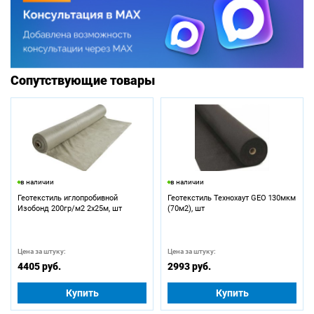
Сопутствующие товары
в наличии
в наличии
Геотекстиль иглопробивной
Геотекстиль Технохаут GEO 130мкм
Изобонд 200гр/м2 2х25м, шт
(70м2), шт
Цена за штуку:
Цена за штуку:
4405 руб.
2993 руб.
Купить
Купить