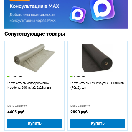
Сопутствующие товары
в наличии
в наличии
Геотекстиль иглопробивной
Геотекстиль Технохаут GEO 130мкм
Изобонд 200гр/м2 2х25м, шт
(70м2), шт
Цена за штуку:
Цена за штуку:
4405 руб.
2993 руб.
Купить
Купить