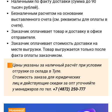
Наличными по факту доставки (сумма до 90
тысяч рублей).
Безналичным расчетом на основании
выставленного счета (см. реквизиты для оплаты в
счете).
Доступны для заказа:
Заказчик оплачивает товар и доставку в офисе
отправителя.
500
1000
1250
1500
Заказчик оплачивает стоимость доставки на
месте выгрузки. Товар выгружается только после
1750
2000
2250
2750
факта оплаты заказчиком.
3000
3250
3500
3750
Цены указаны за наличный расчёт при условии
отгрузки со склада в Туле.
4000
4500
4750
5000
Стоимость заказа для юридических
лиц и действующие скидки за опт уточняйте
5250
5500
5750
6000
у менеджеров по тел.
+7 (4872) 250-777
2500