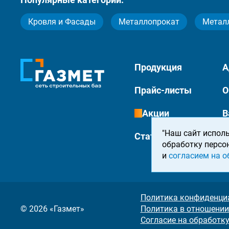
Кровля и Фасады
Металлопрокат
Метал
Продукция
А
Прайс-листы
О
Акции
В
"Наш сайт исполь
Статьи
К
обработку персо
и
согласием на о
Политика конфиденци
© 2026 «Газмет»
Политика в отношении
Согласие на обработк