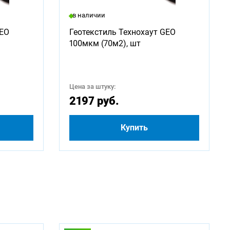
в наличии
2750
GEO
Геотекстиль Технохаут GEO
100мкм (70м2), шт
5000
Цена за штуку:
2197 руб.
Купить