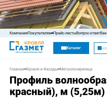
Компания
Покупателям
Прайс-листы
Вопрос-ответ
Вак
Акции
Каталог
Распродажа
Главная
Кровля и Фасады
Металлочерепица
Профиль волнообра
красный), м (5,25м)