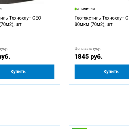
ны для заказа:
и
в наличии
1000
1250
1500
1750
2000
2250
тиль Технохаут GEO
Геотекстиль Технохаут 
(70м2), шт
80мкм (70м2), шт
3250
3500
3750
4000
4500
4750
5500
5750
6000
2500
уку:
Цена за штуку:
руб.
1845 руб.
Купить
Купить