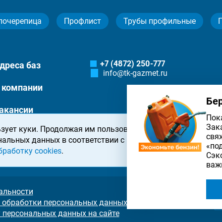
лочерепица
Профлист
Трубы профильные
+7 (4872) 250-777
дреса баз
info@tk-gazmet.ru
 компании
Бе
акансии
Пок
Зак
зует куки. Продолжая им пользоваться, вы соглашаетесь 
онтакты
свя
нальных данных в соответствии с
политикой конфиденциа
«по
бработку cookies
.
Сэк
важ
альности
 обработки персональных данных на сайте
у персональных данных на сайте