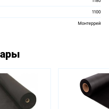
1180
1100
Монтеррей
вары