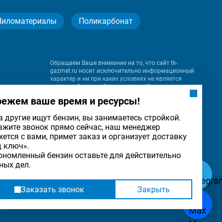
Пиломатериалы
Поликарбонат
Обращаем Ваше внимание на то, что сайт tk-
gazmet.ru носит исключительно информационный
характер и ни при каких условиях не является
публичной офертой, определяемой положениями
Статьи 437 (2) Гражданского кодекса Российской
режем ваше время и ресурсы!
Федерации.
а другие ищут бензин, вы занимаетесь стройкой.
ажите звонок прямо сейчас, наш менеджер
на
жется с вами, примет заказ и организует доставку
льности
ОК
д ключ».
ономленный бензин оставьте для действительно
ных дел.
Заказать звонок
Закрыть
Разработка
и
продвижение сайта
— «Имиджмарк»