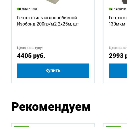
Доступ
в наличии
в наличи
500
Геотекстиль иглопробивной
Геотекс
Изобонд 200гр/м2 2х25м, шт
130мкм 
3000
5250
Цена за штуку:
Цена за шт
4405 руб.
2993 
Купить
Рекомендуем