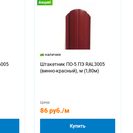
Акция!
в наличии
6005
Штакетник ПО-5 ПЭ RAL3005
(винно-красный), м (1,80м)
Цена:
86 руб.
/м
Купить