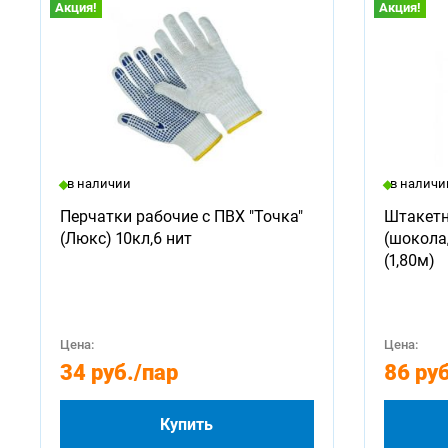
Акция!
Акция!
в наличии
в наличи
Перчатки рабочие с ПВХ "Точка"
Штакетн
(Люкс) 10кл,6 нит
(шокола
(1,80м)
Цена:
Цена:
34 руб.
/пар
86 руб
Купить