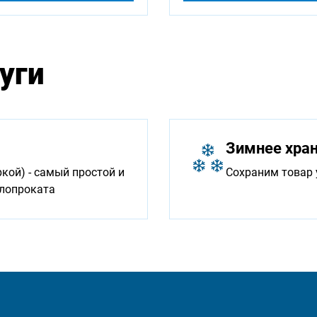
уги
Зимнее хра
ой) - самый простой и
Сохраним товар 
ллопроката