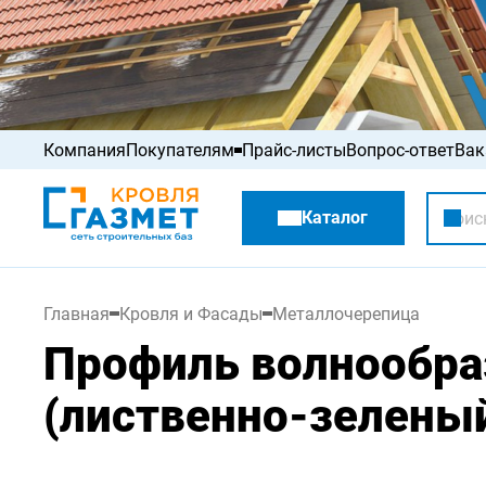
Компания
Покупателям
Прайс-листы
Вопрос-ответ
Вак
Акции
Каталог
Распродажа
Главная
Кровля и Фасады
Металлочерепица
Профиль волнообра
(лиственно-зеленый)