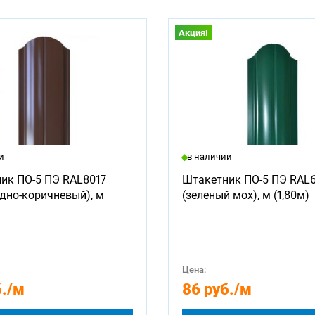
Акция!
и
в наличии
ик ПО-5 ПЭ RAL8017
Штакетник ПО-5 ПЭ RAL
дно-коричневый), м
(зеленый мох), м (1,80м)
Цена:
.
/м
86 руб.
/м