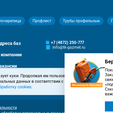
лочерепица
Профлист
Трубы профильные
+7 (4872) 250-777
дреса баз
info@tk-gazmet.ru
 компании
Бе
акансии
Пок
Зак
зует куки. Продолжая им пользоваться, вы соглашаетесь 
онтакты
свя
нальных данных в соответствии с
политикой конфиденциа
«по
бработку cookies
.
Сэк
важ
альности