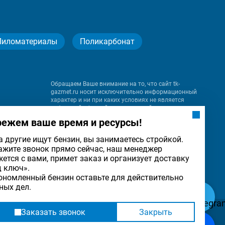
Пиломатериалы
Поликарбонат
Обращаем Ваше внимание на то, что сайт tk-
gazmet.ru носит исключительно информационный
характер и ни при каких условиях не является
публичной офертой, определяемой положениями
Статьи 437 (2) Гражданского кодекса Российской
режем ваше время и ресурсы!
Федерации.
а другие ищут бензин, вы занимаетесь стройкой.
ажите звонок прямо сейчас, наш менеджер
на
жется с вами, примет заказ и организует доставку
льности
ОК
д ключ».
ономленный бензин оставьте для действительно
ных дел.
Заказать звонок
Закрыть