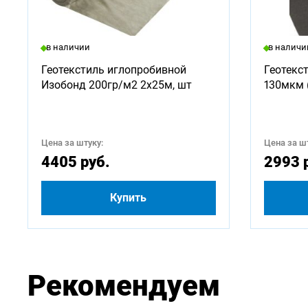
Доступ
в наличии
в наличи
500
Геотекстиль иглопробивной
Геотекс
Изобонд 200гр/м2 2х25м, шт
130мкм 
3000
5250
Цена за штуку:
Цена за шт
4405 руб.
2993 
Купить
Рекомендуем