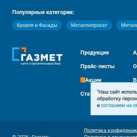
Популярные категории:
Кровля и Фасады
Металлопрокат
Метал
Продукция
А
Прайс-листы
О
Акции
В
"Наш сайт исполь
Статьи
К
обработку персо
и
согласием на о
Политика конфиденци