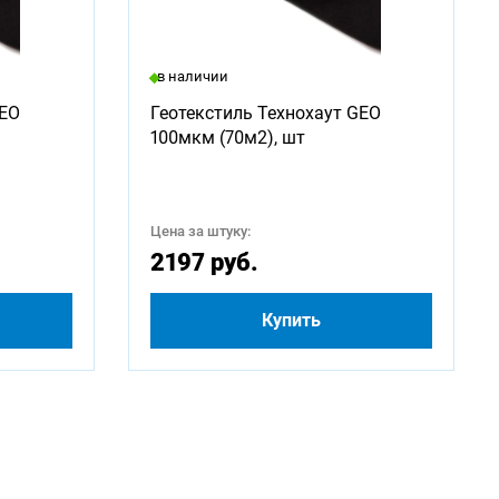
в наличии
2750
GEO
Геотекстиль Технохаут GEO
100мкм (70м2), шт
5000
Цена за штуку:
2197 руб.
Купить