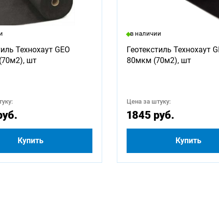
ны для заказа:
и
в наличии
1000
1250
1500
1750
2000
2250
тиль Технохаут GEO
Геотекстиль Технохаут 
(70м2), шт
80мкм (70м2), шт
3250
3500
3750
4000
4500
4750
5500
5750
6000
2500
уку:
Цена за штуку:
руб.
1845 руб.
Купить
Купить