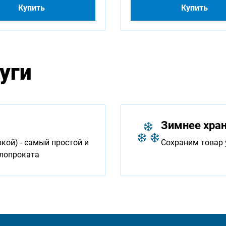
Купить
Купить
уги
Зимнее хра
ой) - самый простой и
Сохраним товар 
ллопроката