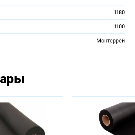
1180
1100
Монтеррей
вары