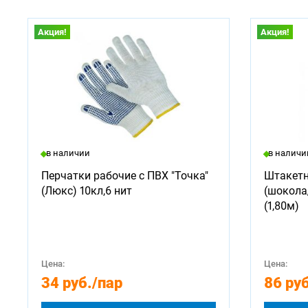
Акция!
Акция!
в наличии
в наличи
Перчатки рабочие с ПВХ "Точка"
Штакетн
(Люкс) 10кл,6 нит
(шокола
(1,80м)
Цена:
Цена:
34 руб.
/пар
86 руб