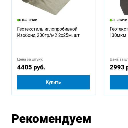
Доступ
в наличии
в наличи
500
Геотекстиль иглопробивной
Геотекс
Изобонд 200гр/м2 2х25м, шт
130мкм 
3000
5250
Цена за штуку:
Цена за шт
4405 руб.
2993 
Купить
Рекомендуем