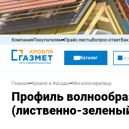
Компания
Покупателям
Прайс-листы
Вопрос-ответ
Вак
Акции
Каталог
Распродажа
Главная
Кровля и Фасады
Металлочерепица
Профиль волнообра
(лиственно-зеленый