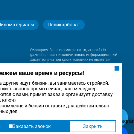
Пиломатериалы
Поликарбонат
Обращаем Ваше внимание на то, что сайт tk-
gazmet.ru носит исключительно информационный
характер и ни при каких условиях не является
публичной офертой, определяемой положениями
Статьи 437 (2) Гражданского кодекса Российской
режем ваше время и ресурсы!
Федерации.
а другие ищут бензин, вы занимаетесь стройкой.
ажите звонок прямо сейчас, наш менеджер
на
жется с вами, примет заказ и организует доставку
льности
ОК
д ключ».
ономленный бензин оставьте для действительно
ных дел.
Заказать звонок
Закрыть