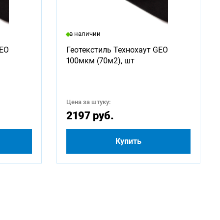
в наличии
2750
GEO
Геотекстиль Технохаут GEO
100мкм (70м2), шт
5000
Цена за штуку:
2197 руб.
Купить