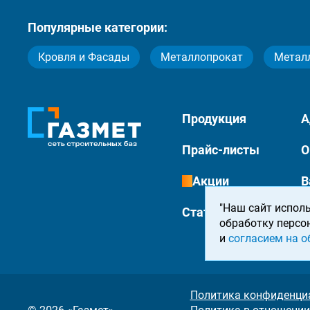
Популярные категории:
Кровля и Фасады
Металлопрокат
Метал
Продукция
А
Прайс-листы
О
Акции
В
"Наш сайт исполь
Статьи
К
обработку персо
и
согласием на о
Политика конфиденци