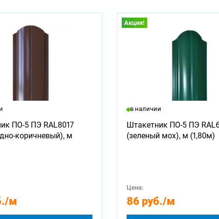
Акция!
и
в наличии
ик ПО-5 ПЭ RAL8017
Штакетник ПО-5 ПЭ RAL
дно-коричневый), м
(зеленый мох), м (1,80м)
Цена:
.
/м
86 руб.
/м