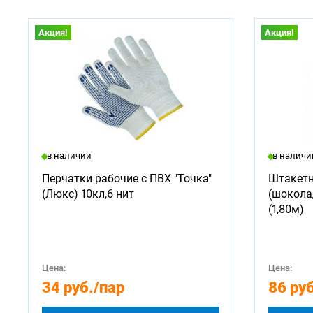
Акция!
Акция!
в наличии
в наличи
Перчатки рабочие с ПВХ "Точка"
Штакетн
(Люкс) 10кл,6 нит
(шокола
(1,80м)
Цена:
Цена:
34 руб.
/пар
86 руб