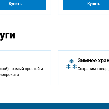
Купить
Купить
уги
Зимнее хра
ой) - самый простой и
Сохраним товар 
ллопроката