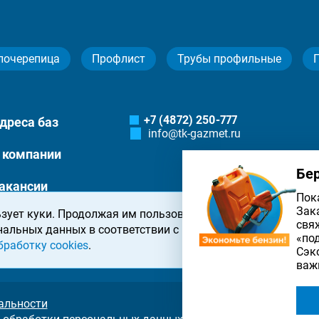
лочерепица
Профлист
Трубы профильные
+7 (4872) 250-777
дреса баз
info@tk-gazmet.ru
 компании
Бе
акансии
Пок
Зак
зует куки. Продолжая им пользоваться, вы соглашаетесь 
онтакты
свя
нальных данных в соответствии с
политикой конфиденциа
«по
бработку cookies
.
Сэк
важ
альности