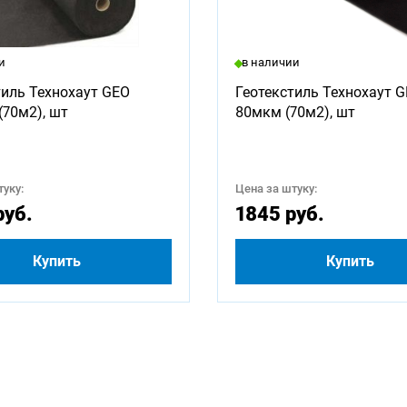
ны для заказа:
и
в наличии
1000
1250
1500
1750
2000
2250
тиль Технохаут GEO
Геотекстиль Технохаут 
(70м2), шт
80мкм (70м2), шт
3250
3500
3750
4000
4500
4750
5500
5750
6000
2500
уку:
Цена за штуку:
руб.
1845 руб.
Купить
Купить