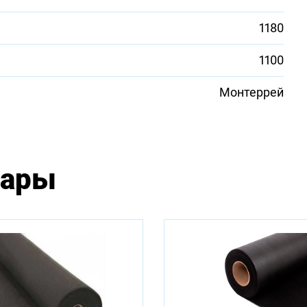
1180
1100
Монтеррей
вары