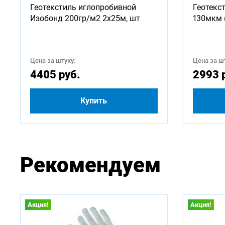
Геотекстиль иглопробивной
Геотекс
750
Изобонд 200гр/м2 2х25м, шт
130мкм 
2500
Цена за штуку:
Цена за шт
4500
4405 руб.
2993 
Купить
Рекомендуем
Акция!
Акция!