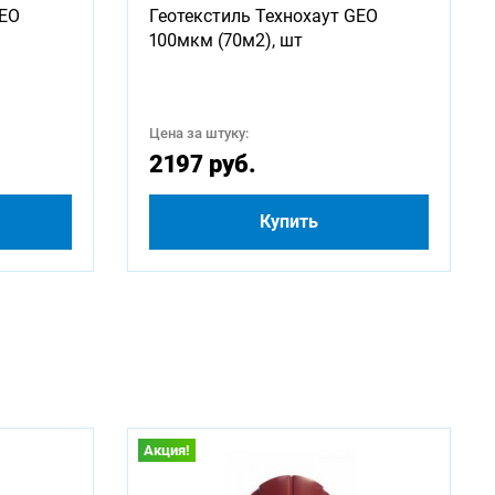
GEO
Геотекстиль Технохаут GEO
2250
100мкм (70м2), шт
4250
Цена за штуку:
500
2197 руб.
Купить
Акция!