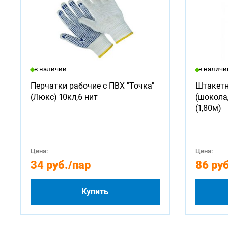
в наличии
в наличи
Перчатки рабочие с ПВХ "Точка"
Штакетн
(Люкс) 10кл,6 нит
(шокола
(1,80м)
Цена:
Цена:
34 руб.
/пар
86 руб
Купить