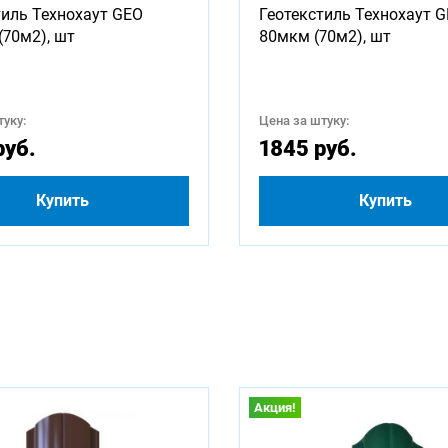
тиль Технохаут GEO
Геотекстиль Технохаут 
1250
1500
1600
1750
1800
2000
(70м2), шт
80мкм (70м2), шт
2750
3000
3250
3500
3750
4000
уку:
Цена за штуку:
4750
5000
5250
5500
5750
6000
руб.
1845 руб.
Купить
Купить
Акция!