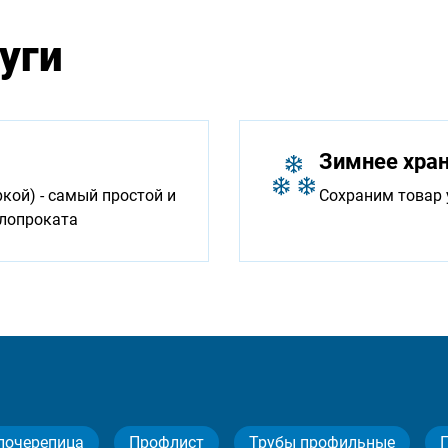
уги
Зимнее хра
ой) - самый простой и
Сохраним товар 
ллопроката
лочерепица
Профлист
Трубы профильные