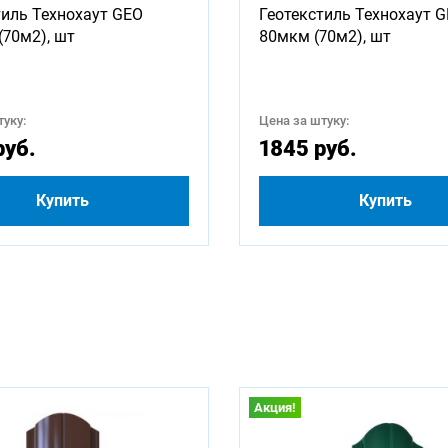
тиль Технохаут GEO
Геотекстиль Технохаут 
1250
1500
1600
1750
1800
2000
(70м2), шт
80мкм (70м2), шт
2750
3000
3250
3500
3750
4000
уку:
Цена за штуку:
4750
5000
5250
5500
5750
6000
руб.
1845 руб.
Купить
Купить
Акция!