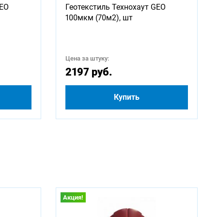
GEO
Геотекстиль Технохаут GEO
2250
100мкм (70м2), шт
4250
Цена за штуку:
500
2197 руб.
Купить
Акция!