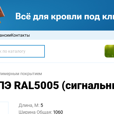
ансии
Контакты
олимерным покрытием
Э RAL5005 (сигнальны
Длина, М:
5
Ширина Общая:
1060