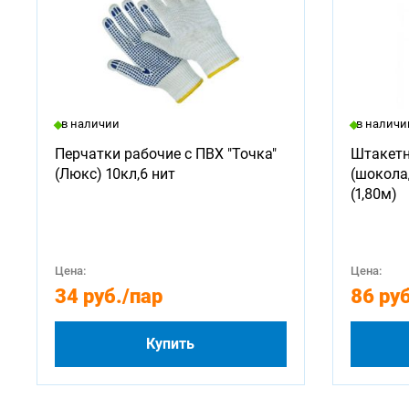
в наличии
в наличи
Перчатки рабочие с ПВХ "Точка"
Штакетн
(Люкс) 10кл,6 нит
(шокола
(1,80м)
Цена:
Цена:
34 руб.
/пар
86 руб
Купить