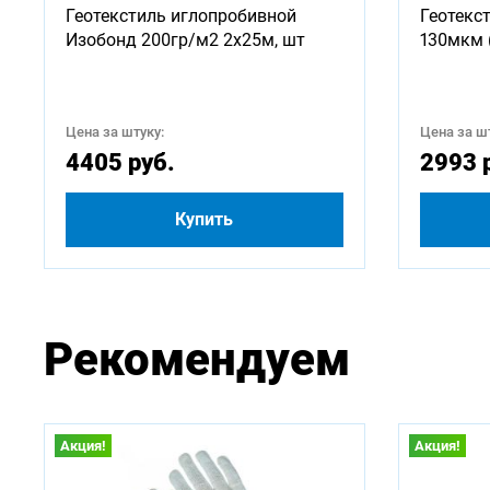
Геотекстиль иглопробивной
Геотекс
750
Изобонд 200гр/м2 2х25м, шт
130мкм 
2500
Цена за штуку:
Цена за шт
4500
4405 руб.
2993 
Купить
Рекомендуем
Акция!
Акция!