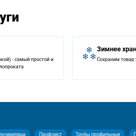
уги
Зимнее хра
ой) - самый простой и
Сохраним товар 
ллопроката
лочерепица
Профлист
Трубы профильные