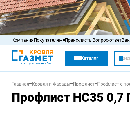
Компания
Покупателям
Прайс-листы
Вопрос-ответ
Вак
Акции
Каталог
Распродажа
Главная
Кровля и Фасады
Профлист
Профлист с п
Профлист НС35 0,7 П