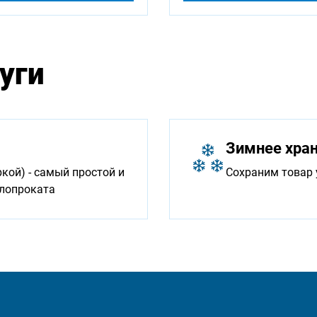
уги
Зимнее хра
ой) - самый простой и
Сохраним товар 
ллопроката