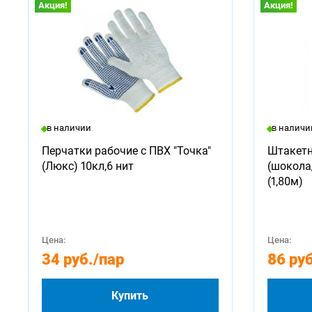
Акция!
Акция!
в наличии
в наличи
Перчатки рабочие с ПВХ "Точка"
Штакетн
(Люкс) 10кл,6 нит
(шокола
(1,80м)
Цена:
Цена:
34 руб.
/пар
86 руб
Купить