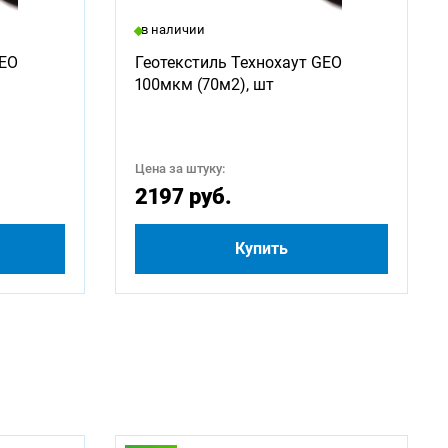
в наличии
2250
GEO
Геотекстиль Технохаут GEO
100мкм (70м2), шт
4250
500
Цена за штуку:
2197 руб.
Купить