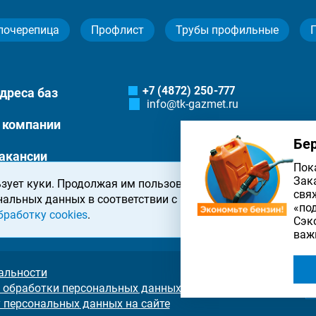
лочерепица
Профлист
Трубы профильные
+7 (4872) 250-777
дреса баз
info@tk-gazmet.ru
 компании
Бе
акансии
Пок
Зак
зует куки. Продолжая им пользоваться, вы соглашаетесь 
онтакты
свя
нальных данных в соответствии с
политикой конфиденциа
«по
бработку cookies
.
Сэк
важ
альности
 обработки персональных данных на сайте
у персональных данных на сайте