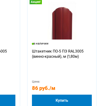
Акция!
в наличии
6005
Штакетник ПО-5 ПЭ RAL3005
(винно-красный), м (1,80м)
Цена:
86 руб.
/м
Купить