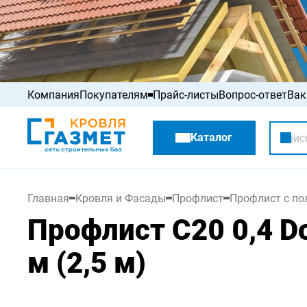
Компания
Покупателям
Прайс-листы
Вопрос-ответ
Вак
Акции
Каталог
Распродажа
Главная
Кровля и Фасады
Профлист
Профлист с п
Профлист С20 0,4 D
м (2,5 м)