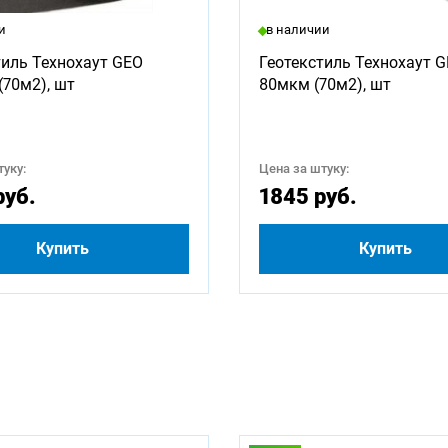
ны для заказа:
и
в наличии
1250
1500
1600
1750
1800
2000
тиль Технохаут GEO
Геотекстиль Технохаут 
(70м2), шт
80мкм (70м2), шт
2750
3000
3250
3500
3750
4000
4750
5000
5250
5500
5750
6000
уку:
Цена за штуку:
руб.
1845 руб.
Купить
Купить