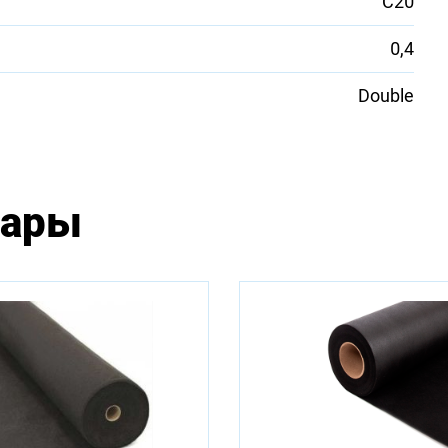
С20
0,4
Double
вары