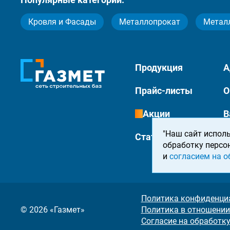
Кровля и Фасады
Металлопрокат
Метал
Продукция
А
Прайс-листы
О
Акции
В
"Наш сайт исполь
Статьи
К
обработку персо
и
согласием на о
Политика конфиденци
© 2026 «Газмет»
Политика в отношении
Согласие на обработк