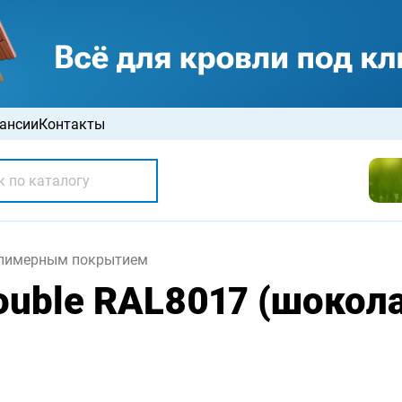
ансии
Контакты
олимерным покрытием
ouble RAL8017 (шокол