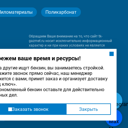
Пиломатериалы
Поликарбонат
Обращаем Ваше внимание на то, что сайт tk-
gazmet.ru носит исключительно информационный
характер и ни при каких условиях не является
публичной офертой, определяемой положениями
Статьи 437 (2) Гражданского кодекса Российской
режем ваше время и ресурсы!
Федерации.
а другие ищут бензин, вы занимаетесь стройкой.
ажите звонок прямо сейчас, наш менеджер
на
жется с вами, примет заказ и организует доставку
льности
ОК
д ключ».
ономленный бензин оставьте для действительно
ных дел.
Заказать звонок
Закрыть
Разработка
и
продвижение сайта
— «Имиджмарк»