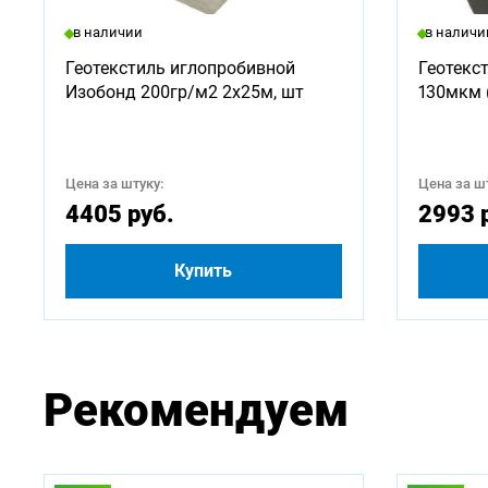
Доступ
в наличии
в наличи
750
Геотекстиль иглопробивной
Геотекс
Изобонд 200гр/м2 2х25м, шт
130мкм 
2500
4500
Цена за штуку:
Цена за шт
4405 руб.
2993 
Купить
Рекомендуем