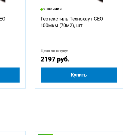
в наличии
2250
GEO
Геотекстиль Технохаут GEO
100мкм (70м2), шт
4250
500
Цена за штуку:
2197 руб.
Купить