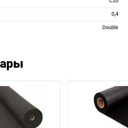
С20
0,4
Double
вары