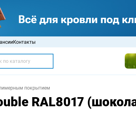
ансии
Контакты
олимерным покрытием
ouble RAL8017 (шокол