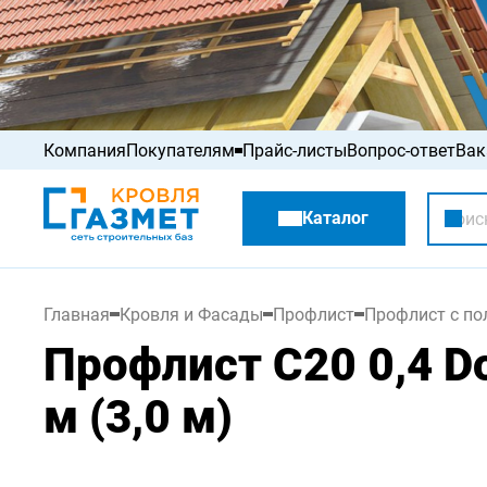
Компания
Покупателям
Прайс-листы
Вопрос-ответ
Вак
Акции
Каталог
Распродажа
Главная
Кровля и Фасады
Профлист
Профлист с п
Профлист С20 0,4 D
м (3,0 м)