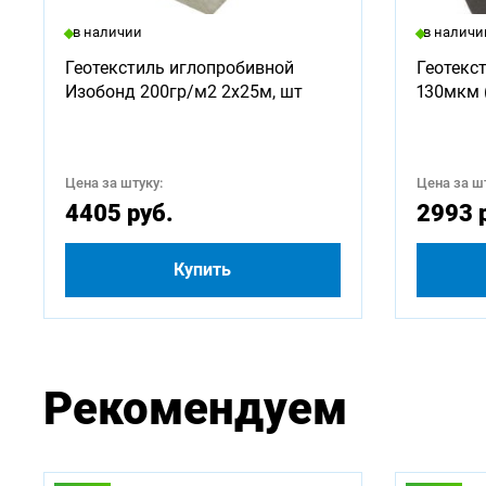
Доступ
в наличии
в наличи
750
Геотекстиль иглопробивной
Геотекс
Изобонд 200гр/м2 2х25м, шт
130мкм 
2500
4500
Цена за штуку:
Цена за шт
4405 руб.
2993 
Купить
Рекомендуем