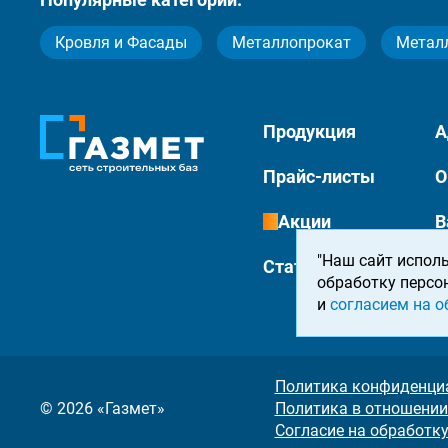
Кровля и Фасады
Металлопрокат
Метал
Продукция
А
Прайс-листы
О
Акции
В
"Наш сайт исполь
Статьи
К
обработку персо
и
согласием на о
Политика конфиденци
© 2026 «Газмет»
Политика в отношении
Согласие на обработк