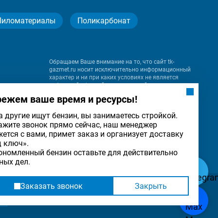
Пиломатериалы
Поликарбонат
Обращаем Ваше внимание на то, что сайт tk-
gazmet.ru носит исключительно информационный
характер и ни при каких условиях не является
публичной офертой, определяемой положениями
Статьи 437 (2) Гражданского кодекса Российской
режем ваше время и ресурсы!
Федерации.
а другие ищут бензин, вы занимаетесь стройкой.
ажите звонок прямо сейчас, наш менеджер
на
жется с вами, примет заказ и организует доставку
льности
ОК
д ключ».
ономленный бензин оставьте для действительно
ных дел.
Заказать звонок
Закрыть
Разработка
и
продвижение сайта
— «Имиджмарк»