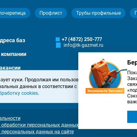
лочерепица
Профлист
Трубы профильные
+7 (4872) 250-777
дреса баз
info@tk-gazmet.ru
 компании
Бе
акансии
Пок
Зак
зует куки. Продолжая им пользоваться, вы соглашаетесь 
онтакты
свя
нальных данных в соответствии с
политикой конфиденциа
«по
бработку cookies
.
Сэк
важ
альности
 обработки персональных данных на сайте
у персональных данных на сайте