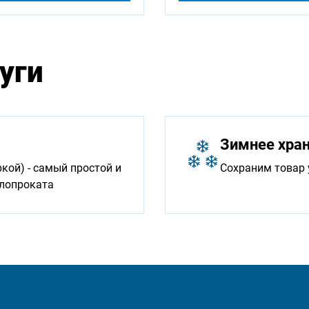
уги
Зимнее хра
ой) - самый простой и
Сохраним товар 
ллопроката