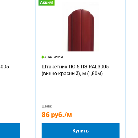
Акция!
в наличии
6005
Штакетник ПО-5 ПЭ RAL3005
(винно-красный), м (1,80м)
Цена:
86 руб.
/м
Купить