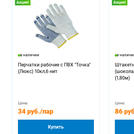
Акция!
Акция!
в наличии
в наличи
Перчатки рабочие с ПВХ "Точка"
Штакетн
(Люкс) 10кл,6 нит
(шокола
(1,80м)
Цена:
Цена:
34 руб.
/пар
86 руб
Купить