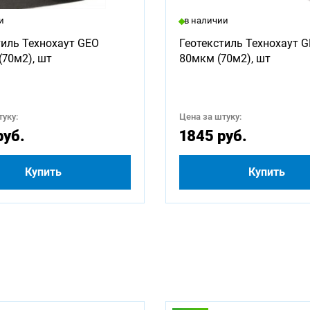
ны для заказа:
и
в наличии
1250
1500
1600
1750
1800
2000
тиль Технохаут GEO
Геотекстиль Технохаут 
(70м2), шт
80мкм (70м2), шт
2750
3000
3250
3500
3750
4000
4750
5000
5250
5500
5750
6000
уку:
Цена за штуку:
руб.
1845 руб.
Купить
Купить