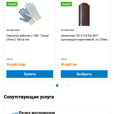
Акция!
Акция!
в наличии
в наличии
Перчатки рабочие с ПВХ "Точка"
Штакетник ПО-5 ПЭ RAL8017
(Люкс) 10кл,6 нит
(шоколадно-коричневый), м (1,80м)
Цена:
Цена:
34 руб.
/пар
86 руб.
/м
Купить
Выбрать
Сопутствующие услуги
Резка материалов