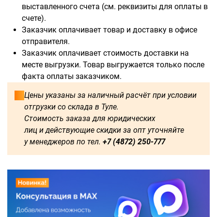
В наличии:
выставленного счета (см. реквизиты для оплаты в
счете).
2000
1800
1500
Заказчик оплачивает товар и доставку в офисе
отправителя.
Доступны для заказа:
Заказчик оплачивает стоимость доставки на
месте выгрузки. Товар выгружается только после
750
1250
1600
2250
факта оплаты заказчиком.
Цены указаны за наличный расчёт при условии
2500
2750
3000
3250
отгрузки со склада в Туле.
Стоимость заказа для юридических
3500
3750
4000
4250
лиц и действующие скидки за опт уточняйте
у менеджеров по тел.
+7 (4872) 250-777
4500
4750
5000
5250
5500
5750
6000
1750
500