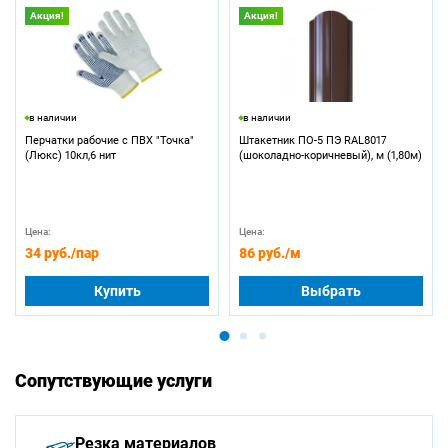
Акция!
Акция!
в наличии
в наличии
Перчатки рабочие с ПВХ "Точка"
Штакетник ПО-5 ПЭ RAL8017
(Люкс) 10кл,6 нит
(шоколадно-коричневый), м (1,80м)
Цена:
Цена:
34 руб.
/пар
86 руб.
/м
Купить
Выбрать
Сопутствующие услуги
Резка материалов