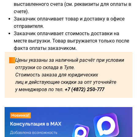
В наличии:
выставленного счета (см. реквизиты для оплаты в
счете).
1800
2000
1500
Заказчик оплачивает товар и доставку в офисе
отправителя.
Доступны для заказа:
Заказчик оплачивает стоимость доставки на
месте выгрузки. Товар выгружается только после
750
1250
1600
2250
факта оплаты заказчиком.
Цены указаны за наличный расчёт при условии
2500
2750
3000
3250
отгрузки со склада в Туле.
Стоимость заказа для юридических
3500
3750
4000
4250
лиц и действующие скидки за опт уточняйте
у менеджеров по тел.
+7 (4872) 250-777
4500
4750
5000
5250
5500
5750
6000
1750
500