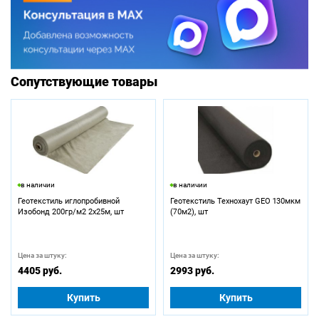
Сопутствующие товары
в наличии
в наличии
Геотекстиль иглопробивной
Геотекстиль Технохаут GEO 130мкм
Изобонд 200гр/м2 2х25м, шт
(70м2), шт
Цена за штуку:
Цена за штуку:
4405 руб.
2993 руб.
Купить
Купить