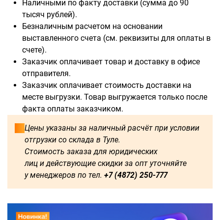
Наличными по факту доставки (сумма до 90
тысяч рублей).
Безналичным расчетом на основании
выставленного счета (см. реквизиты для оплаты в
счете).
Доступны для заказа:
Заказчик оплачивает товар и доставку в офисе
отправителя.
750
1250
1500
1600
Заказчик оплачивает стоимость доставки на
месте выгрузки. Товар выгружается только после
1750
1800
2000
2250
факта оплаты заказчиком.
2500
2750
3000
3250
Цены указаны за наличный расчёт при условии
отгрузки со склада в Туле.
3500
3750
4000
4250
Стоимость заказа для юридических
лиц и действующие скидки за опт уточняйте
4500
4750
5000
5250
у менеджеров по тел.
+7 (4872) 250-777
5500
5750
6000
500