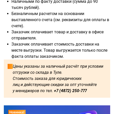
Наличными по факту доставки (сумма до 90
тысяч рублей).
Безналичным расчетом на основании
выставленного счета (см. реквизиты для оплаты в
счете).
Доступны для заказа:
Заказчик оплачивает товар и доставку в офисе
отправителя.
750
1250
1500
1600
Заказчик оплачивает стоимость доставки на
месте выгрузки. Товар выгружается только после
1750
1800
2000
2250
факта оплаты заказчиком.
2500
2750
3000
3250
Цены указаны за наличный расчёт при условии
отгрузки со склада в Туле.
3500
3750
4000
4250
Стоимость заказа для юридических
лиц и действующие скидки за опт уточняйте
4500
4750
5000
5250
у менеджеров по тел.
+7 (4872) 250-777
5500
5750
6000
500