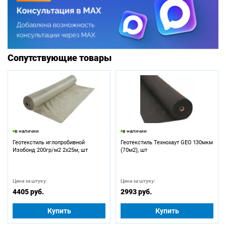
Сопутствующие товары
в наличии
в наличии
Геотекстиль иглопробивной
Геотекстиль Технохаут GEO 130мкм
Изобонд 200гр/м2 2х25м, шт
(70м2), шт
Цена за штуку:
Цена за штуку:
4405 руб.
2993 руб.
Купить
Купить