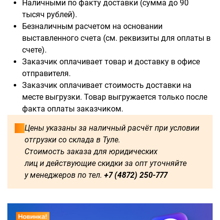
Наличными по факту доставки (сумма до 90
тысяч рублей).
Безналичным расчетом на основании
выставленного счета (см. реквизиты для оплаты в
счете).
Доступны для заказа:
Заказчик оплачивает товар и доставку в офисе
отправителя.
750
1250
1500
1600
Заказчик оплачивает стоимость доставки на
месте выгрузки. Товар выгружается только после
1750
1800
2000
2250
факта оплаты заказчиком.
2500
2750
3000
3250
Цены указаны за наличный расчёт при условии
отгрузки со склада в Туле.
3500
3750
4000
4250
Стоимость заказа для юридических
лиц и действующие скидки за опт уточняйте
4500
4750
5000
5250
у менеджеров по тел.
+7 (4872) 250-777
5500
5750
6000
500