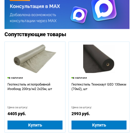
Сопутствующие товары
в наличии
в наличии
Геотекстиль иглопробивной
Геотекстиль Технохаут GEO 130мкм
Изобонд 200гр/м2 2х25м, шт
(70м2), шт
Цена за штуку:
Цена за штуку:
4405 руб.
2993 руб.
Купить
Купить