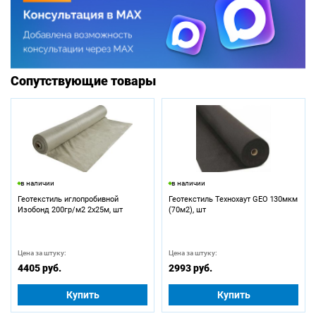
Сопутствующие товары
в наличии
в наличии
Геотекстиль иглопробивной
Геотекстиль Технохаут GEO 130мкм
Изобонд 200гр/м2 2х25м, шт
(70м2), шт
Цена за штуку:
Цена за штуку:
4405 руб.
2993 руб.
Купить
Купить