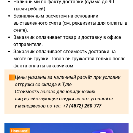
Наличными по факту доставки (сумма до 90
тысяч рублей).
Безналичным расчетом на основании
выставленного счета (см. реквизиты для оплаты в
счете).
Доступны для заказа:
Заказчик оплачивает товар и доставку в офисе
отправителя.
750
1250
1500
1600
Заказчик оплачивает стоимость доставки на
месте выгрузки. Товар выгружается только после
1750
1800
2000
2250
факта оплаты заказчиком.
2500
2750
3000
3250
Цены указаны за наличный расчёт при условии
отгрузки со склада в Туле.
3500
3750
4000
4250
Стоимость заказа для юридических
лиц и действующие скидки за опт уточняйте
4500
4750
5000
5250
у менеджеров по тел.
+7 (4872) 250-777
5500
5750
6000
500