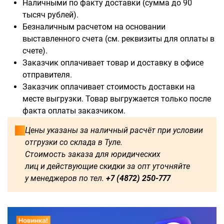
Наличными по факту доставки (сумма до 90
тысяч рублей).
В наличии:
Безналичным расчетом на основании
выставленного счета (см. реквизиты для оплаты в
3000
2000
6000
счете).
Заказчик оплачивает товар и доставку в офисе
Доступны для заказа:
отправителя.
Заказчик оплачивает стоимость доставки на
750
1250
1500
1600
месте выгрузки. Товар выгружается только после
факта оплаты заказчиком.
1750
1800
2250
2500
Цены указаны за наличный расчёт при условии
отгрузки со склада в Туле.
2750
3250
3500
3750
Стоимость заказа для юридических
лиц и действующие скидки за опт уточняйте
4000
4250
4500
4750
у менеджеров по тел.
+7 (4872) 250-777
5000
5250
5500
5750
500