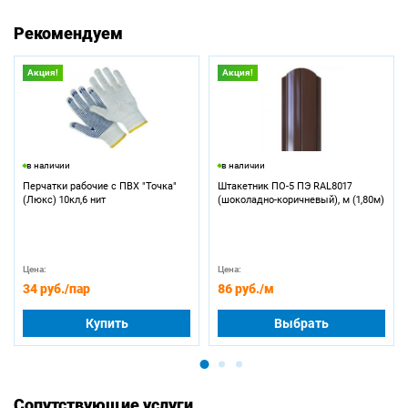
Рекомендуем
Акция!
Акция!
в наличии
в наличии
Перчатки рабочие с ПВХ "Точка"
Штакетник ПО-5 ПЭ RAL8017
(Люкс) 10кл,6 нит
(шоколадно-коричневый), м (1,80м)
Цена:
Цена:
34 руб.
/пар
86 руб.
/м
Купить
Выбрать
Сопутствующие услуги