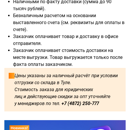
Наличными по факту доставки (сумма до 90
тысяч рублей).
В наличии:
Безналичным расчетом на основании
выставленного счета (см. реквизиты для оплаты в
3000
2000
6000
счете).
Заказчик оплачивает товар и доставку в офисе
Доступны для заказа:
отправителя.
Заказчик оплачивает стоимость доставки на
750
1250
1500
1600
месте выгрузки. Товар выгружается только после
факта оплаты заказчиком.
1750
1800
2250
2500
Цены указаны за наличный расчёт при условии
отгрузки со склада в Туле.
2750
3250
3500
3750
Стоимость заказа для юридических
лиц и действующие скидки за опт уточняйте
4000
4250
4500
4750
у менеджеров по тел.
+7 (4872) 250-777
5000
5250
5500
5750
500