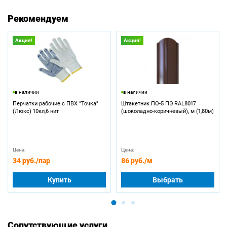
Рекомендуем
Акция!
Акция!
в наличии
в наличии
Перчатки рабочие с ПВХ "Точка"
Штакетник ПО-5 ПЭ RAL8017
(Люкс) 10кл,6 нит
(шоколадно-коричневый), м (1,80м)
Цена:
Цена:
34 руб.
/пар
86 руб.
/м
Купить
Выбрать
Сопутствующие услуги