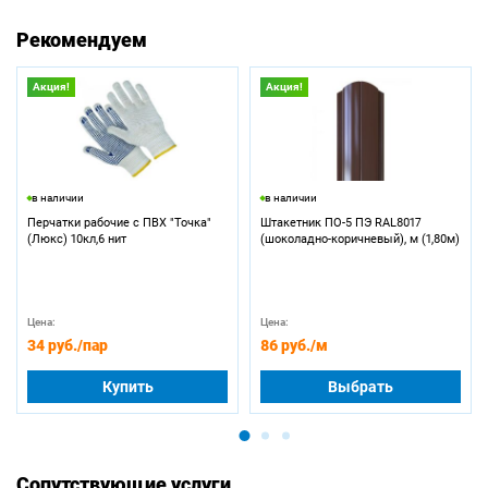
Рекомендуем
Акция!
Акция!
в наличии
в наличии
Перчатки рабочие с ПВХ "Точка"
Штакетник ПО-5 ПЭ RAL8017
(Люкс) 10кл,6 нит
(шоколадно-коричневый), м (1,80м)
Цена:
Цена:
34 руб.
/пар
86 руб.
/м
Купить
Выбрать
Сопутствующие услуги