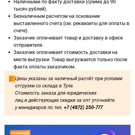
Наличными по факту доставки (сумма до 90
тысяч рублей).
Безналичным расчетом на основании
выставленного счета (см. реквизиты для оплаты в
Доступны для заказа:
счете).
Заказчик оплачивает товар и доставку в офисе
750
1250
1500
1600
отправителя.
Заказчик оплачивает стоимость доставки на
1750
1800
2000
2250
месте выгрузки. Товар выгружается только после
факта оплаты заказчиком.
2500
2750
3000
3250
Цены указаны за наличный расчёт при условии
отгрузки со склада в Туле.
3500
3750
4000
4250
Стоимость заказа для юридических
лиц и действующие скидки за опт уточняйте
4500
4750
5000
5250
у менеджеров по тел.
+7 (4872) 250-777
5500
5750
6000
500