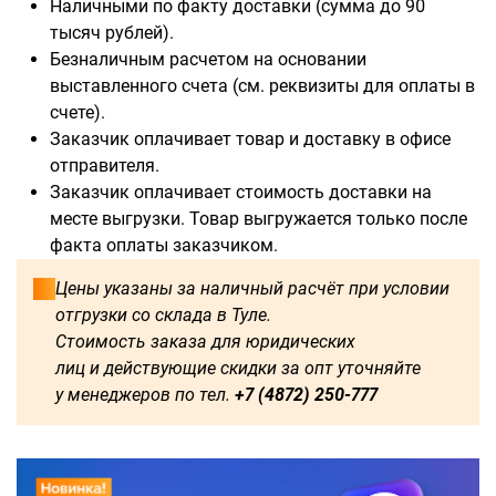
Наличными по факту доставки (сумма до 90
тысяч рублей).
Безналичным расчетом на основании
выставленного счета (см. реквизиты для оплаты в
Доступны для заказа:
счете).
Заказчик оплачивает товар и доставку в офисе
750
1250
1500
1600
отправителя.
Заказчик оплачивает стоимость доставки на
1750
1800
2000
2250
месте выгрузки. Товар выгружается только после
факта оплаты заказчиком.
2500
2750
3000
3250
Цены указаны за наличный расчёт при условии
отгрузки со склада в Туле.
3500
3750
4000
4250
Стоимость заказа для юридических
лиц и действующие скидки за опт уточняйте
4500
4750
5000
5250
у менеджеров по тел.
+7 (4872) 250-777
5500
5750
6000
500