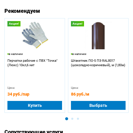
Рекомендуем
Акция!
Акция!
в наличии
в наличии
Перчатки рабочие с ПВХ "Точка"
Штакетник ПО-5 ПЭ RAL8017
(Люкс) 10кл,6 нит
(шоколадно-коричневый), м (1,80м)
Цена:
Цена:
34 руб.
/пар
86 руб.
/м
Купить
Выбрать
Сопутствующие услуги