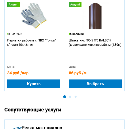
Акция!
Акция!
в наличии
в наличии
Перчатки рабочие с ПВХ "Точка"
Штакетник ПО-5 ПЭ RAL8017
(Люкс) 10кл,6 нит
(шоколадно-коричневый), м (1,80м)
Цена:
Цена:
34 руб.
/пар
86 руб.
/м
Купить
Выбрать
Сопутствующие услуги
Резка материалов