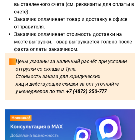
В наличии:
выставленного счета (см. реквизиты для оплаты в
счете).
2000
Заказчик оплачивает товар и доставку в офисе
отправителя.
Доступны для заказа:
Заказчик оплачивает стоимость доставки на
месте выгрузки. Товар выгружается только после
750
1250
1500
1600
факта оплаты заказчиком.
Цены указаны за наличный расчёт при условии
1800
2250
2500
2750
отгрузки со склада в Туле.
Стоимость заказа для юридических
3000
3250
3500
3750
лиц и действующие скидки за опт уточняйте
у менеджеров по тел.
+7 (4872) 250-777
4000
4250
4500
4750
5000
5250
5500
5750
6000
1750
500