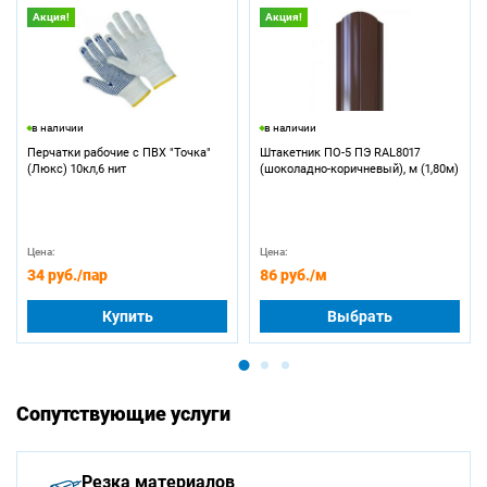
Акция!
Акция!
в наличии
в наличии
Перчатки рабочие с ПВХ "Точка"
Штакетник ПО-5 ПЭ RAL8017
(Люкс) 10кл,6 нит
(шоколадно-коричневый), м (1,80м)
Цена:
Цена:
34 руб.
/пар
86 руб.
/м
Купить
Выбрать
Сопутствующие услуги
Резка материалов