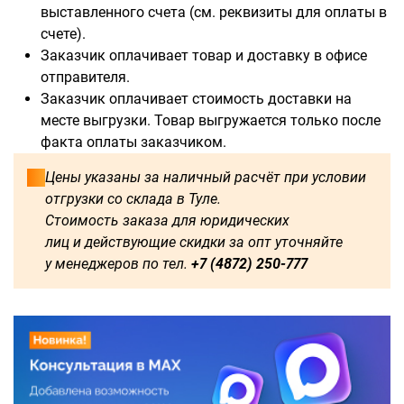
В наличии:
выставленного счета (см. реквизиты для оплаты в
счете).
2000
Заказчик оплачивает товар и доставку в офисе
отправителя.
Доступны для заказа:
Заказчик оплачивает стоимость доставки на
месте выгрузки. Товар выгружается только после
750
1250
1500
1600
факта оплаты заказчиком.
Цены указаны за наличный расчёт при условии
1800
2250
2500
2750
отгрузки со склада в Туле.
Стоимость заказа для юридических
3000
3250
3500
3750
лиц и действующие скидки за опт уточняйте
у менеджеров по тел.
+7 (4872) 250-777
4000
4250
4500
4750
5000
5250
5500
5750
6000
1750
500