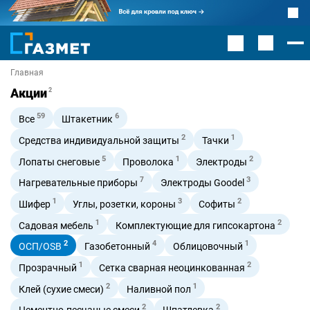
Главная
Акции
2
59
6
Все
Штакетник
2
1
Средства индивидуальной защиты
Тачки
5
1
2
Лопаты снеговые
Проволока
Электроды
7
3
Нагревательные приборы
Электроды Goodel
1
3
2
Шифер
Углы, розетки, короны
Софиты
1
2
Садовая мебель
Комплектующие для гипсокартона
2
4
1
ОСП/OSB
Газобетонный
Облицовочный
1
2
Прозрачный
Сетка сварная неоцинкованная
2
1
Клей (сухие смеси)
Наливной пол
2
2
Цементно-песчаные смеси
Шпатлевка