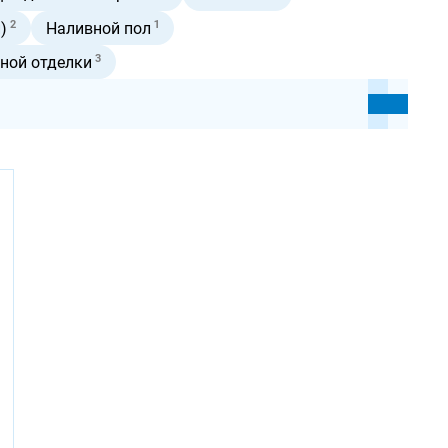
2
1
)
Наливной пол
3
ной отделки