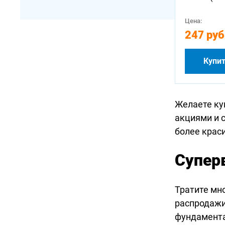
Цена:
247 руб
Купи
Желаете ку
акциями и 
более крас
Супер
Тратите мн
распродажи
фундамента