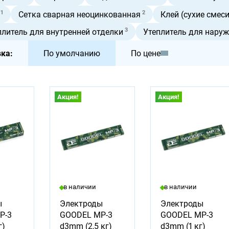
1
2
Сетка сварная неоцинкованная
Клей (сухие смеси
3
плитель для внутренней отделки
Утеплитель для наруж
ка:
По умолчанию
По цене
Акция!
Акция!
в наличии
в наличии
ы
Электроды
Электроды
Р-3
GOODEL МР-3
GOODEL МР-3
г)
d3mm (2,5 кг)
d3mm (1 кг)