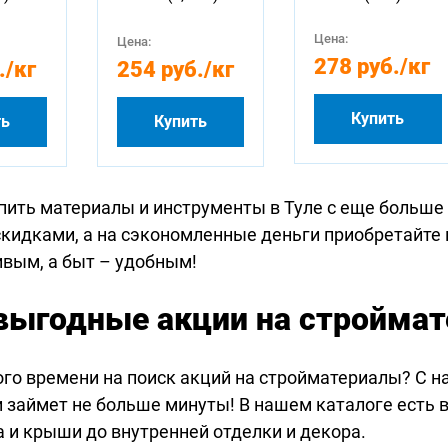
Цена:
Цена:
278 руб.
/кг
.
/кг
254 руб.
/кг
Купить
ть
Купить
пить материалы и инструменты в Туле с еще больше
скидками, а на сэкономленные деньги приобретайте
ивым, а быт – удобным!
выгодные акции на стройма
ого времени на поиск акций на стройматериалы? С н
 займет не больше минуты! В нашем каталоге есть в
 и крыши до внутренней отделки и декора.