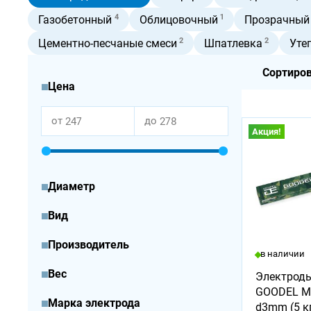
4
1
Газобетонный
Облицовочный
Прозрачный
2
2
Цементно-песчаные смеси
Шпатлевка
Уте
Сортиров
Цена
от
до
Акция!
Диаметр
Вид
Производитель
в наличии
Вес
Электрод
GOODEL М
Марка электрода
d3mm (5 к