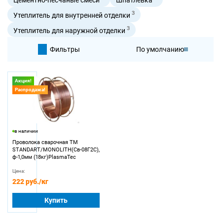
3
Утеплитель для внутренней отделки
3
Утеплитель для наружной отделки
Фильтры
По умолчанию
По цене
Акция!
Распродажа!
По цене
в наличии
Проволока сварочная TM
STANDART/MONOLITH(Св-08Г2С),
ф-1,0мм (18кг)PlasmaTec
Цена:
222 руб.
/кг
Купить