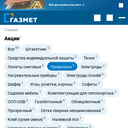
Главная
Акции
1
59
6
Все
Штакетник
2
1
Средства индивидуальной защиты
Тачки
5
1
2
Лопаты снеговые
Проволока
Электроды
7
3
Нагревательные приборы
Электроды Goodel
1
3
2
Шифер
Углы, розетки, короны
Софиты
1
2
Садовая мебель
Комплектующие для гипсокартона
2
4
1
ОСП/OSB
Газобетонный
Облицовочный
1
2
Прозрачный
Сетка сварная неоцинкованная
2
1
Клей (сухие смеси)
Наливной пол
2
2
Цементно-песчаные смеси
Шпатлевка