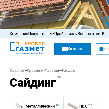
Компания
Покупателям
Прайс-листы
Вопрос-ответ
Вак
Акции
Каталог
Распродажа
Каталог
Кровля и Фасады
Фасады
Сайдинг
557
45
512
Металлический
ПВХ