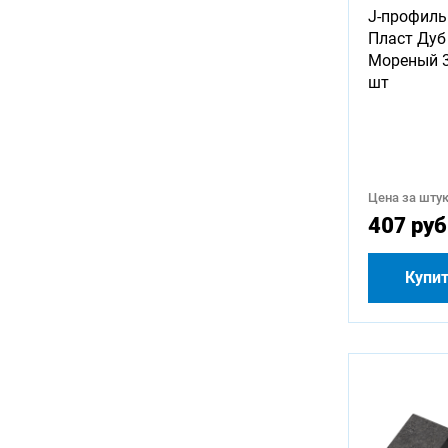
J-профиль
Пласт Дуб
Мореный 3
шт
Цена за штук
407 руб
Купи