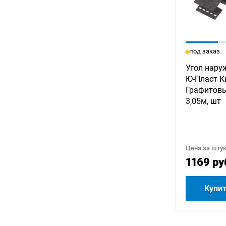
под заказ
Угол нару
Ю-Пласт К
Графитов
3,05м, шт
Цена за штук
1169 ру
Купи