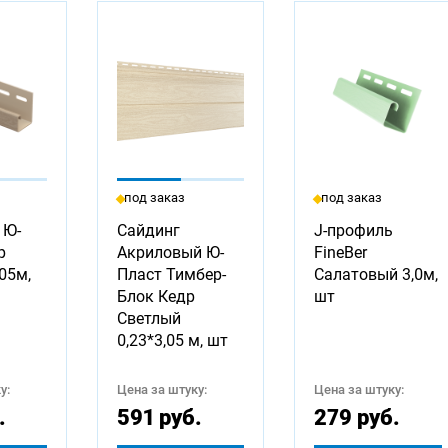
под заказ
под заказ
 Ю-
Сайдинг
J-профиль
р
Акриловый Ю-
FineBer
05м,
Пласт Тимбер-
Салатовый 3,0м,
Блок Кедр
шт
Светлый
0,23*3,05 м, шт
у:
Цена за штуку:
Цена за штуку:
.
591 руб.
279 руб.