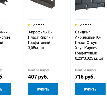
под заказ
под заказ
жний
J-профиль Ю-
Сайдинг
ирпич
Пласт Кирпич
Акриловый Ю-
ый
Графитовый
Пласт Стоун-
3,05м, шт
Хаус Кирпич
Графитовый
0,23*3,025 м, шт
у:
Цена за штуку:
Цена за штуку:
б.
407 руб.
716 руб.
ть
Купить
Купить