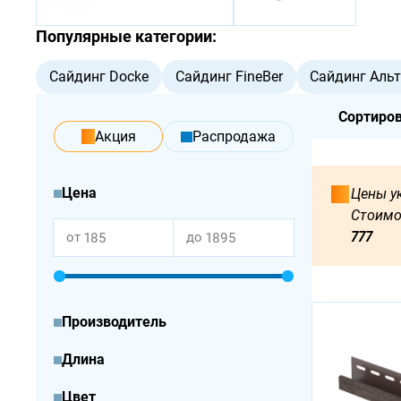
Популярные категории:
Сайдинг Docke
Сайдинг FineBer
Сайдинг Аль
Сортиров
акция
Распродажа
Цена
Цены ук
Стоимо
777
от
до
Производитель
Длина
Цвет