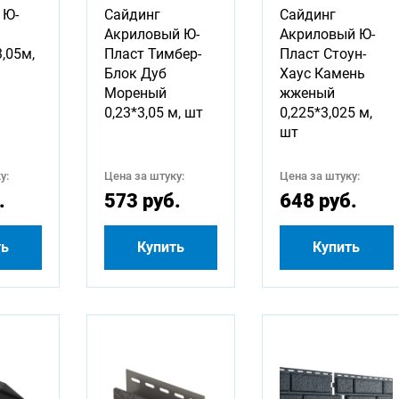
 Ю-
Сайдинг
Сайдинг
Акриловый Ю-
Акриловый Ю-
,05м,
Пласт Тимбер-
Пласт Стоун-
Блок Дуб
Хаус Камень
Мореный
жженый
0,23*3,05 м, шт
0,225*3,025 м,
шт
у:
Цена за штуку:
Цена за штуку:
.
573 руб.
648 руб.
ть
Купить
Купить