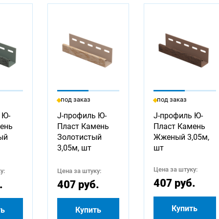
под заказ
под заказ
 Ю-
J-профиль Ю-
J-профиль Ю-
ень
Пласт Камень
Пласт Камень
ый
Золотистый
Жженый 3,05м,
3,05м, шт
шт
Цена за штуку:
у:
Цена за штуку:
407 руб.
.
407 руб.
Купить
ть
Купить