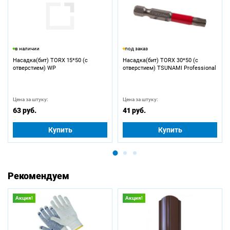
в наличии
под заказ
Насадка(бит) TORX 15*50 (с
Насадка(бит) TORX 30*50 (с
отверстием) WP
отверстием) TSUNAMI Professional
Цена за штуку:
Цена за штуку:
63 руб.
41 руб.
Купить
Купить
Рекомендуем
Акция!
Акция!