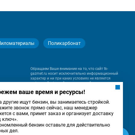
Пиломатериалы
Поликарбонат
Обращаем Ваше внимание на то, что сайт tk-
gazmet.ru носит исключительно информационный
характер и ни при каких условиях не является
публичной офертой, определяемой положениями
Статьи 437 (2) Гражданского кодекса Российской
режем ваше время и ресурсы!
Федерации.
а другие ищут бензин, вы занимаетесь стройкой.
ажите звонок прямо сейчас, наш менеджер
на
жется с вами, примет заказ и организует доставку
льности
ОК
д ключ».
ономленный бензин оставьте для действительно
ных дел.