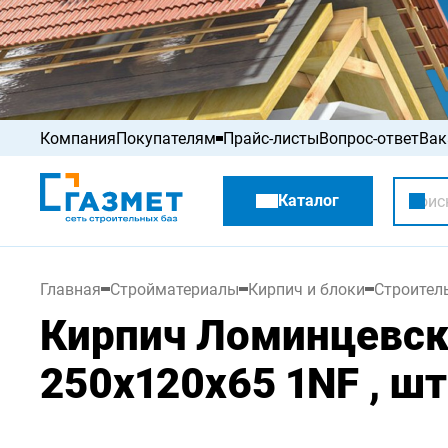
Компания
Покупателям
Прайс-листы
Вопрос-ответ
Вак
Акции
Каталог
Распродажа
Главная
Стройматериалы
Кирпич и блоки
Строител
Кирпич Ломинцевск
250х120х65 1NF , шт 