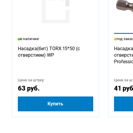
в наличии
под зака
Насадка(бит) TORX 15*50 (с
Насадка
отверстием) WP
отверст
Professi
Цена за штуку:
Цена за шт
63 руб.
41 руб
Купить