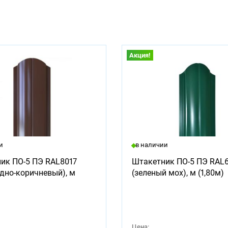
Акция!
и
в наличии
ик ПО-5 ПЭ RAL8017
Штакетник ПО-5 ПЭ RAL
дно-коричневый), м
(зеленый мох), м (1,80м)
Цена: