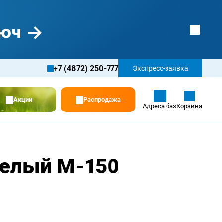
+7 (4872) 250-777
Экспресс-заявка
Акции
Распродажа
Адреса баз
Корзина
телый М-150