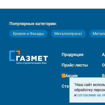
Популярные категории:
Кровля и Фасады
Металлопрокат
Метал
Продукция
А
Прайс-листы
О
Акции
В
"Наш сайт исполь
Статьи
К
обработку персо
и
согласием на о