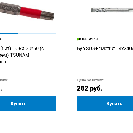
з
в наличии
(бит) TORX 30*50 (с
Бур SDS+ "Matrix" 14х240
ием) TSUNAMI
onal
уку:
Цена за штуку:
.
282 руб.
Купить
Купить