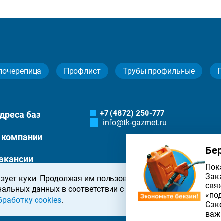
лочерепица
Профлист
Трубы профильные
+7 (4872) 250-777
дреса баз
info@tk-gazmet.ru
 компании
Бе
акансии
Пок
Зак
зует куки. Продолжая им пользоваться, вы соглашаетесь 
онтакты
свя
нальных данных в соответствии с
политикой конфиденциа
«по
бработку cookies
.
Сэк
важ