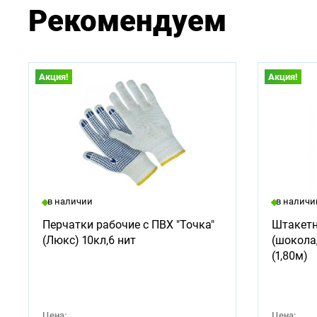
Рекомендуем
Акция!
Акция!
в наличии
в наличи
Перчатки рабочие с ПВХ "Точка"
Штакетн
(Люкс) 10кл,6 нит
(шокола
(1,80м)
Цена:
Цена: