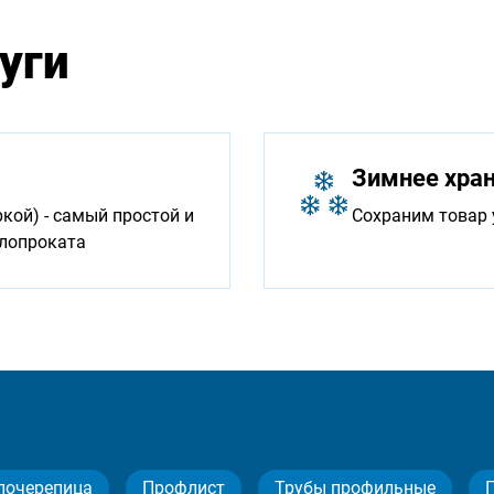
уги
Зимнее хра
ой) - самый простой и
Сохраним товар 
ллопроката
лочерепица
Профлист
Трубы профильные