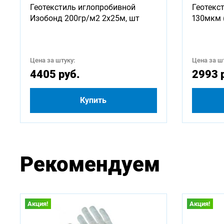
Геотекстиль иглопробивной
Геотекс
750
Изобонд 200гр/м2 2х25м, шт
130мкм 
2500
Цена за штуку:
Цена за шт
4500
4405 руб.
2993 
Купить
Рекомендуем
Акция!
Акция!