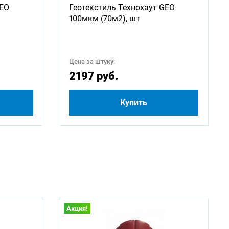
GEO
Геотекстиль Технохаут GEO
2250
100мкм (70м2), шт
4250
Цена за штуку:
500
2197 руб.
Купить
Акция!