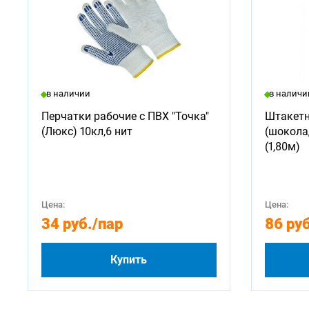
в наличии
в наличи
Перчатки рабочие с ПВХ "Точка"
Штакетн
(Люкс) 10кл,6 нит
(шокола
(1,80м)
Цена:
Цена:
34 руб.
/пар
86 руб
Купить