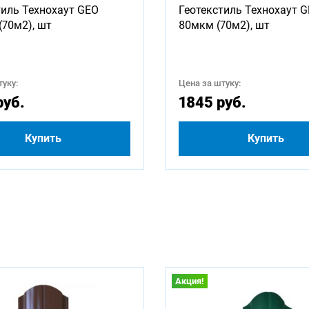
тиль Технохаут GEO
Геотекстиль Технохаут 
1250
1500
1600
1750
1800
2000
(70м2), шт
80мкм (70м2), шт
2750
3000
3250
3500
3750
4000
уку:
Цена за штуку:
4750
5000
5250
5500
5750
6000
руб.
1845 руб.
Купить
Купить
Акция!