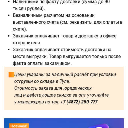
Наличными по факту доставки (сумма до 90
тысяч рублей).
Безналичным расчетом на основании
выставленного счета (см. реквизиты для оплаты в
счете).
Доступны для заказа:
Заказчик оплачивает товар и доставку в офисе
отправителя.
750
1250
1500
1600
Заказчик оплачивает стоимость доставки на
месте выгрузки. Товар выгружается только после
1750
1800
2000
2250
факта оплаты заказчиком.
2500
2750
3000
3250
Цены указаны за наличный расчёт при условии
отгрузки со склада в Туле.
3500
3750
4000
4250
Стоимость заказа для юридических
лиц и действующие скидки за опт уточняйте
4500
4750
5000
5250
у менеджеров по тел.
+7 (4872) 250-777
5500
5750
6000
500