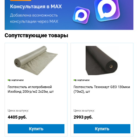
Сопутствующие товары
в наличии
в наличии
Геотекстиль иглопробивной
Геотекстиль Технохаут GEO 130мкм
Изобонд 200гр/м2 2х25м, шт
(70м2), шт
Цена за штуку:
Цена за штуку:
4405 руб.
2993 руб.
Купить
Купить