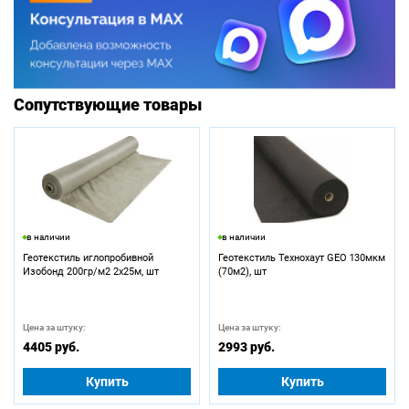
Сопутствующие товары
в наличии
в наличии
Геотекстиль иглопробивной
Геотекстиль Технохаут GEO 130мкм
Изобонд 200гр/м2 2х25м, шт
(70м2), шт
Цена за штуку:
Цена за штуку:
4405 руб.
2993 руб.
Купить
Купить