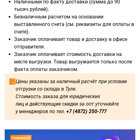
Наличными по факту доставки (сумма до 90
тысяч рублей).
Безналичным расчетом на основании
выставленного счета (см. реквизиты для оплаты в
счете).
Доступны для заказа:
Заказчик оплачивает товар и доставку в офисе
отправителя.
750
1250
1500
1600
Заказчик оплачивает стоимость доставки на
месте выгрузки. Товар выгружается только после
1750
1800
2000
2250
факта оплаты заказчиком.
2500
2750
3000
3250
Цены указаны за наличный расчёт при условии
отгрузки со склада в Туле.
3500
3750
4000
4250
Стоимость заказа для юридических
лиц и действующие скидки за опт уточняйте
4500
4750
5000
5250
у менеджеров по тел.
+7 (4872) 250-777
5500
5750
6000
500